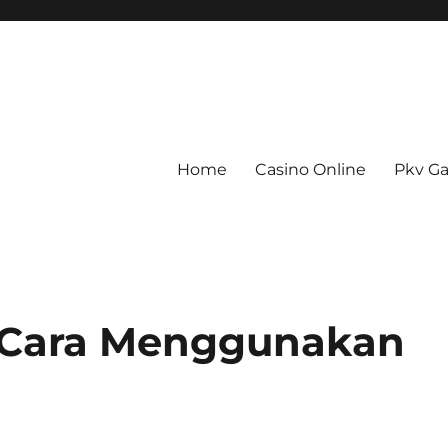
Home
Casino Online
Pkv G
ini di situs slot online terpercaya dengan berbagai fitur unggulan.
 Slot Gacor dan Server PKV Ga
 Cara Menggunakan