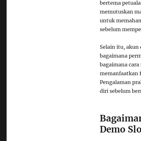
bertema petual
memutuskan man
untuk memahami 
sebelum memper
Selain itu, ak
bagaimana perm
bagaimana cara
memanfaatkan fit
Pengalaman pra
diri sebelum be
Bagaiman
Demo Slo