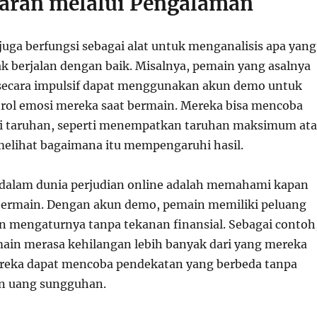
aran melalui Pengalaman
juga berfungsi sebagai alat untuk menganalisis apa yang
ak berjalan dengan baik. Misalnya, pemain yang asalnya
secara impulsif dapat menggunakan akun demo untuk
rol emosi mereka saat bermain. Mereka bisa mencoba
gi taruhan, seperti menempatkan taruhan maksimum at
elihat bagaimana itu mempengaruhi hasil.
 dalam dunia perjudian online adalah memahami kapan
bermain. Dengan akun demo, pemain memiliki peluang
an mengaturnya tanpa tekanan finansial. Sebagai contoh
main merasa kehilangan lebih banyak dari yang mereka
eka dapat mencoba pendekatan yang berbeda tanpa
an uang sungguhan.