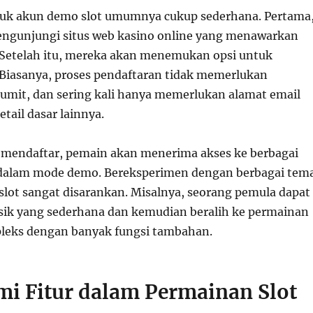
tuk akun demo slot umumnya cukup sederhana. Pertama
ngunjungi situs web kasino online yang menawarkan
 Setelah itu, mereka akan menemukan opsi untuk
iasanya, proses pendaftaran tidak memerlukan
rumit, dan sering kali hanya memerlukan alamat email
etail dasar lainnya.
l mendaftar, pemain akan menerima akses ke berbagai
 dalam mode demo. Bereksperimen dengan berbagai tem
 slot sangat disarankan. Misalnya, seorang pemula dapat
asik yang sederhana dan kemudian beralih ke permainan
leks dengan banyak fungsi tambahan.
 Fitur dalam Permainan Slot