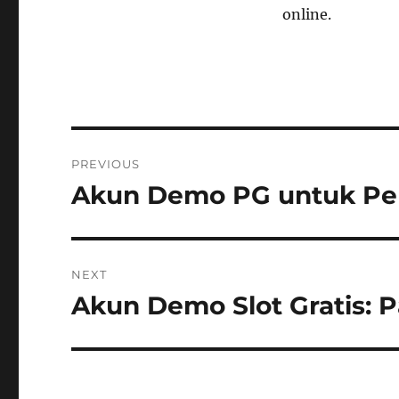
online.
Post
PREVIOUS
navigation
Akun Demo PG untuk P
Previous
post:
NEXT
Akun Demo Slot Gratis:
Next
post: