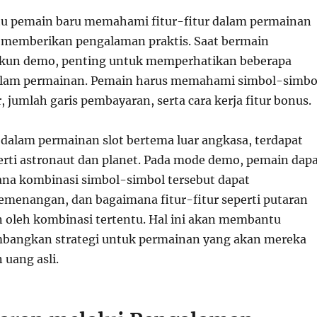
 pemain baru memahami fitur-fitur dalam permainan
 memberikan pengalaman praktis. Saat bermain
un demo, penting untuk memperhatikan beberapa
alam permainan. Pemain harus memahami simbol-simbo
r, jumlah garis pembayaran, serta cara kerja fitur bonus.
 dalam permainan slot bertema luar angkasa, terdapat
erti astronaut dan planet. Pada mode demo, pemain dap
na kombinasi simbol-simbol tersebut dapat
menangan, dan bagaimana fitur-fitur seperti putaran
n oleh kombinasi tertentu. Hal ini akan membantu
angkan strategi untuk permainan yang akan mereka
uang asli.