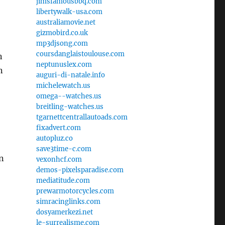
jimsfamousbbq.com
libertywalk-usa.com
australiamovie.net
gizmobird.co.uk
mp3djsong.com
coursdanglaistoulouse.com
n
neptunuslex.com
n
auguri-di-natale.info
michelewatch.us
omega--watches.us
breitling-watches.us
tgarnettcentrallautoads.com
fixadvert.com
autopluz.co
save3time-c.com
n
vexonhcf.com
demos-pixelsparadise.com
mediatitude.com
prewarmotorcycles.com
simracinglinks.com
dosyamerkezi.net
le-surrealisme.com