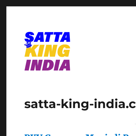
Mainkan slot gacor dengan dukungan server PKV Games terk
Situs Slot Online dengan
satta-king-india