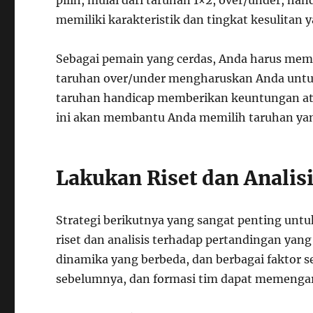
pilih, mulai dari taruhan 1×2, over/under, han
memiliki karakteristik dan tingkat kesulitan 
Sebagai pemain yang cerdas, Anda harus mema
taruhan over/under mengharuskan Anda untuk
taruhan handicap memberikan keuntungan ata
ini akan membantu Anda memilih taruhan yang
Lakukan Riset dan Analis
Strategi berikutnya yang sangat penting u
riset dan analisis terhadap pertandingan yan
dinamika yang berbeda, dan berbagai faktor s
sebelumnya, dan formasi tim dapat memengar