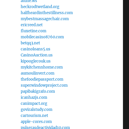
atdhe.ws
heckrodtwetland.org
halfheardinthestillness.com
mybestmassagechair.com
ericreed.net
fluxetine.com
mobilecasino8760.com
betqq3.net
casinoloans5.us
CasinoAuction.us
kipooglecouk.us
mykitchennhome.com
aumoulinvert.com
thefoodiepassport.com
superwindowproject.com
papibakigrafo.com
icanhazjs.com
canimpact.org
goviralstudy.com
cartourism.net
apple-cores.com
pulserasdeactividad10.com