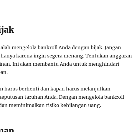
ijak
adalah mengelola bankroll Anda dengan bijak. Jangan
 hanya karena ingin segera menang. Tentukan anggara
ainan. Ini akan membantu Anda untuk menghindari
pan.
n harus berhenti dan kapan harus melanjutkan
keputusan taruhan Anda. Dengan mengelola bankroll
 dan meminimalkan risiko kehilangan uang.
inan