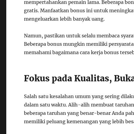
mempertahankan pemain lama. Beberapa bonu
gratis. Manfaatkan bonus ini untuk meningk
mengeluarkan lebih banyak uang.
Namun, pastikan untuk selalu membaca syarat
Beberapa bonus mungkin memiliki persyaratan
memahami bagaimana cara kerja bonus terseb
Fokus pada Kualitas, Buk
Salah satu kesalahan umum yang sering dilaku
dalam satu waktu. Alih-alih membuat taruhan 
beberapa taruhan yang benar-benar Anda pah
memiliki peluang kemenangan yang lebih besa