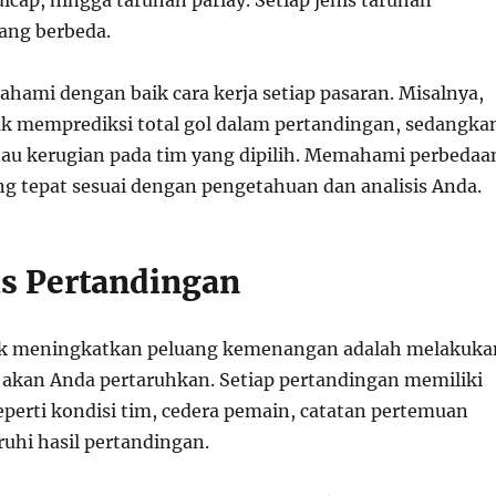
dicap, hingga taruhan parlay. Setiap jenis taruhan
yang berbeda.
hami dengan baik cara kerja setiap pasaran. Misalnya,
 memprediksi total gol dalam pertandingan, sedangka
u kerugian pada tim yang dipilih. Memahami perbedaa
 tepat sesuai dengan pengetahuan dan analisis Anda.
is Pertandingan
ntuk meningkatkan peluang kemenangan adalah melakuka
g akan Anda pertaruhkan. Setiap pertandingan memiliki
eperti kondisi tim, cedera pemain, catatan pertemuan
uhi hasil pertandingan.