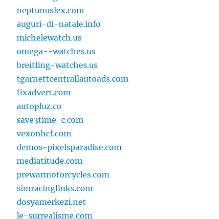
neptunuslex.com
auguri-di-natale.info
michelewatch.us
omega--watches.us
breitling-watches.us
tgarnettcentrallautoads.com
fixadvert.com
autopluz.co
save3time-c.com
vexonhcf.com
demos-pixelsparadise.com
mediatitude.com
prewarmotorcycles.com
simracinglinks.com
dosyamerkezi.net
le-surrealisme.com