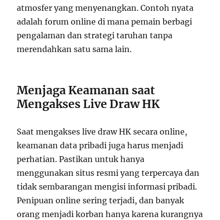
atmosfer yang menyenangkan. Contoh nyata
adalah forum online di mana pemain berbagi
pengalaman dan strategi taruhan tanpa
merendahkan satu sama lain.
Menjaga Keamanan saat
Mengakses Live Draw HK
Saat mengakses live draw HK secara online,
keamanan data pribadi juga harus menjadi
perhatian. Pastikan untuk hanya
menggunakan situs resmi yang terpercaya dan
tidak sembarangan mengisi informasi pribadi.
Penipuan online sering terjadi, dan banyak
orang menjadi korban hanya karena kurangnya