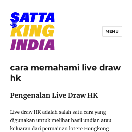
MENU
Situs Slot Online dengan Slot
Gacor dan Server PKV Games
cara memahami live draw
Terkini
hk
Pengenalan Live Draw HK
Live draw HK adalah salah satu cara yang
digunakan untuk melihat hasil undian atau
keluaran dari permainan lotere Hongkong