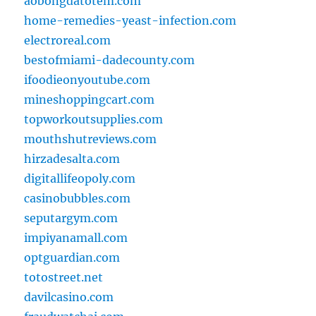
aobongdatotem.com
home-remedies-yeast-infection.com
electroreal.com
bestofmiami-dadecounty.com
ifoodieonyoutube.com
mineshoppingcart.com
topworkoutsupplies.com
mouthshutreviews.com
hirzadesalta.com
digitallifeopoly.com
casinobubbles.com
seputargym.com
impiyanamall.com
optguardian.com
totostreet.net
davilcasino.com