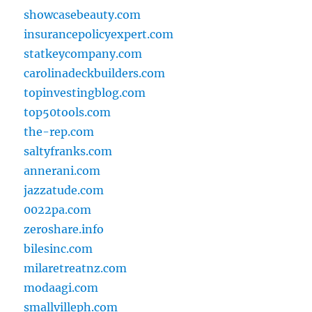
showcasebeauty.com
insurancepolicyexpert.com
statkeycompany.com
carolinadeckbuilders.com
topinvestingblog.com
top50tools.com
the-rep.com
saltyfranks.com
annerani.com
jazzatude.com
0022pa.com
zeroshare.info
bilesinc.com
milaretreatnz.com
modaagi.com
smallvilleph.com