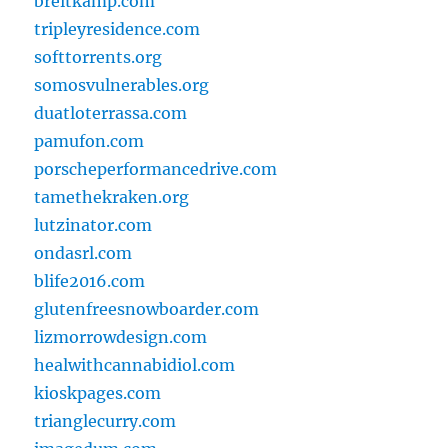
breitkamp.com
tripleyresidence.com
softtorrents.org
somosvulnerables.org
duatloterrassa.com
pamufon.com
porscheperformancedrive.com
tamethekraken.org
lutzinator.com
ondasrl.com
blife2016.com
glutenfreesnowboarder.com
lizmorrowdesign.com
healwithcannabidiol.com
kioskpages.com
trianglecurry.com