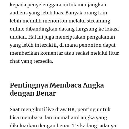
kepada penyelenggara untuk menjangkau
audiens yang lebih luas. Banyak orang kini
lebih memilih menonton melalui streaming
online dibandingkan datang langsung ke lokasi
undian. Hal ini juga menciptakan pengalaman
yang lebih interaktif, di mana penonton dapat
memberikan komentar atau reaksi melalui fitur
chat yang tersedia.
Pentingnya Membaca Angka
dengan Benar
Saat mengikuti live draw HK, penting untuk
bisa membaca dan memahami angka yang
dikeluarkan dengan benar. Terkadang, adanya