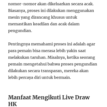
nomor-nomor akan dikeluarkan secara acak.
Biasanya, proses ini dilakukan menggunakan
mesin yang dirancang khusus untuk
memastikan keadilan dan acak dalam
pengundian.
Pentingnya memahami proses ini adalah agar
para pemain bisa merasa lebih yakin saat
melakukan taruhan. Misalnya, ketika seorang
pemain mengetahui bahwa proses pengundian
dilakukan secara transparan, mereka akan
lebih percaya diri untuk bermain.
Manfaat Mengikuti Live Draw
HK