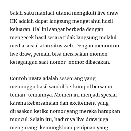
Salah satu manfaat utama mengikuti live draw
HK adalah dapat langsung mengetahui hasil
keluaran. Hal ini sangat berbeda dengan
mengecek hasil secara tidak langsung melalui
media sosial atau situs web. Dengan menonton
live draw, pemain bisa merasakan momen
ketegangan saat nomor-nomor dibacakan.
Contoh nyata adalah seseorang yang
menunggu hasil sambil berkumpul bersama
teman-temannya. Momen ini menjadi spesial
karena kebersamaan dan excitement yang
dirasakan ketika nomor yang mereka harapkan
muncul. Selain itu, hadirnya live draw juga
mengurangi kemungkinan penipuan yang