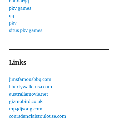
bandarqq
pkv games
qq
pkv
situs pkv games
Links
jimsfamousbbq.com
libertywalk-usa.com
australiamovie.net
gizmobird.co.uk
mp3djsong.com
coursdanglaistoulouse.com