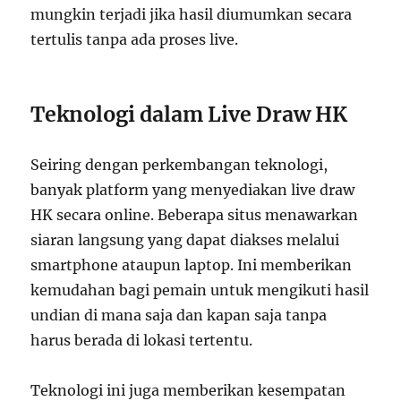
mungkin terjadi jika hasil diumumkan secara
tertulis tanpa ada proses live.
Teknologi dalam Live Draw HK
Seiring dengan perkembangan teknologi,
banyak platform yang menyediakan live draw
HK secara online. Beberapa situs menawarkan
siaran langsung yang dapat diakses melalui
smartphone ataupun laptop. Ini memberikan
kemudahan bagi pemain untuk mengikuti hasil
undian di mana saja dan kapan saja tanpa
harus berada di lokasi tertentu.
Teknologi ini juga memberikan kesempatan