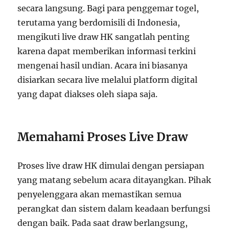
secara langsung. Bagi para penggemar togel,
terutama yang berdomisili di Indonesia,
mengikuti live draw HK sangatlah penting
karena dapat memberikan informasi terkini
mengenai hasil undian. Acara ini biasanya
disiarkan secara live melalui platform digital
yang dapat diakses oleh siapa saja.
Memahami Proses Live Draw
Proses live draw HK dimulai dengan persiapan
yang matang sebelum acara ditayangkan. Pihak
penyelenggara akan memastikan semua
perangkat dan sistem dalam keadaan berfungsi
dengan baik. Pada saat draw berlangsung,