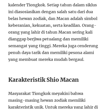
kalender Tiongkok. Setiap tahun dalam siklus
ini diasosiasikan dengan salah satu dari dua
belas hewan zodiak, dan Macan adalah simbol
keberanian, kekuatan, serta keadilan. Orang-
orang yang lahir di tahun Macan sering kali
dianggap berjiwa petualang dan memiliki
semangat yang tinggi. Mereka juga cenderung
penuh daya tarik dan memiliki pesona alami
yang membuat mereka mudah bergaul.
Karakteristik Shio Macan
Masyarakat Tiongkok meyakini bahwa
masing-masing hewan zodiak memiliki
karakteristik unik. Untuk mereka yang lahir di