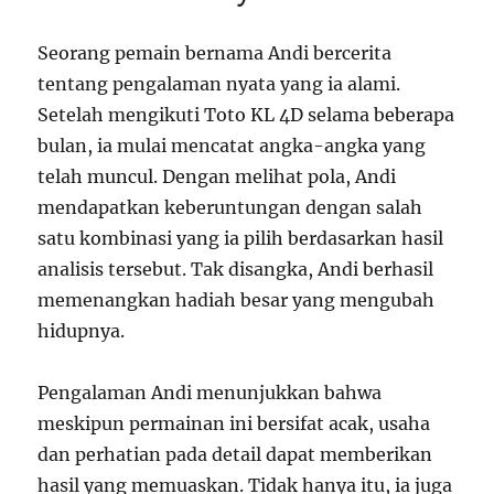
Seorang pemain bernama Andi bercerita
tentang pengalaman nyata yang ia alami.
Setelah mengikuti Toto KL 4D selama beberapa
bulan, ia mulai mencatat angka-angka yang
telah muncul. Dengan melihat pola, Andi
mendapatkan keberuntungan dengan salah
satu kombinasi yang ia pilih berdasarkan hasil
analisis tersebut. Tak disangka, Andi berhasil
memenangkan hadiah besar yang mengubah
hidupnya.
Pengalaman Andi menunjukkan bahwa
meskipun permainan ini bersifat acak, usaha
dan perhatian pada detail dapat memberikan
hasil yang memuaskan. Tidak hanya itu, ia juga