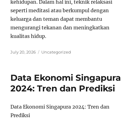
kehidupan. Dalam hal ini, teknik relaksasi
seperti meditasi atau berkumpul dengan
keluarga dan teman dapat membantu
mengurangi tekanan dan meningkatkan
kualitas hidup.
Posted
Categories
July 20, 2026
Uncategorized
on
Data Ekonomi Singapura
2024: Tren dan Prediksi
Data Ekonomi Singapura 2024: Tren dan
Prediksi