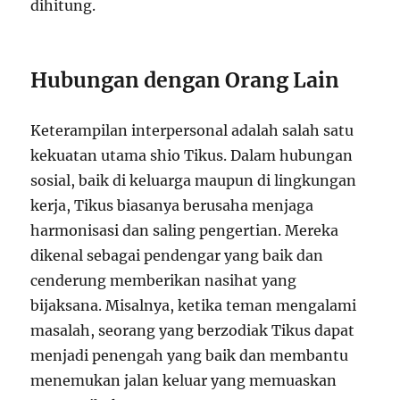
dihitung.
Hubungan dengan Orang Lain
Keterampilan interpersonal adalah salah satu
kekuatan utama shio Tikus. Dalam hubungan
sosial, baik di keluarga maupun di lingkungan
kerja, Tikus biasanya berusaha menjaga
harmonisasi dan saling pengertian. Mereka
dikenal sebagai pendengar yang baik dan
cenderung memberikan nasihat yang
bijaksana. Misalnya, ketika teman mengalami
masalah, seorang yang berzodiak Tikus dapat
menjadi penengah yang baik dan membantu
menemukan jalan keluar yang memuaskan