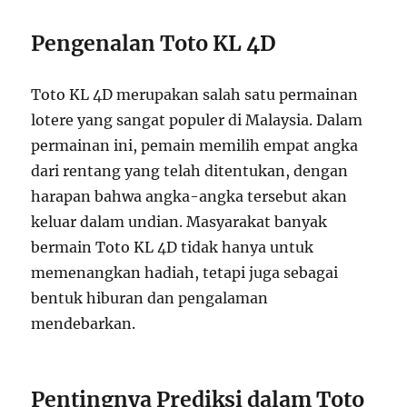
Pengenalan Toto KL 4D
Toto KL 4D merupakan salah satu permainan
lotere yang sangat populer di Malaysia. Dalam
permainan ini, pemain memilih empat angka
dari rentang yang telah ditentukan, dengan
harapan bahwa angka-angka tersebut akan
keluar dalam undian. Masyarakat banyak
bermain Toto KL 4D tidak hanya untuk
memenangkan hadiah, tetapi juga sebagai
bentuk hiburan dan pengalaman
mendebarkan.
Pentingnya Prediksi dalam Toto