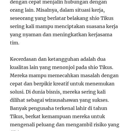
dengan cepat menjalin hubungan dengan
orang lain. Misalnya, dalam situasi kerja,
seseorang yang berlatar belakang shio Tikus
sering kali mampu menciptakan suasana kerja
yang nyaman dan meningkatkan kerjasama
tim.
Kecerdasan dan ketangguhan adalah dua
kualitas lain yang menonjol pada shio Tikus.
Mereka mampu memecahkan masalah dengan
cepat dan berpikir kreatif untuk menemukan
solusi. Di dunia bisnis, mereka sering kali
dilihat sebagai wirausahawan yang sukses.
Banyak pengusaha terkenal lahir di tahun
Tikus, berkat kemampuan mereka untuk
mengenali peluang dan mengambil risiko yang