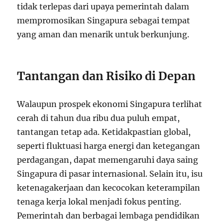
tidak terlepas dari upaya pemerintah dalam
mempromosikan Singapura sebagai tempat
yang aman dan menarik untuk berkunjung.
Tantangan dan Risiko di Depan
Walaupun prospek ekonomi Singapura terlihat
cerah di tahun dua ribu dua puluh empat,
tantangan tetap ada. Ketidakpastian global,
seperti fluktuasi harga energi dan ketegangan
perdagangan, dapat memengaruhi daya saing
Singapura di pasar internasional. Selain itu, isu
ketenagakerjaan dan kecocokan keterampilan
tenaga kerja lokal menjadi fokus penting.
Pemerintah dan berbagai lembaga pendidikan