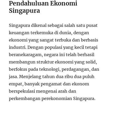
Pendahuluan Ekonomi
Singapura
Singapura dikenal sebagai salah satu pusat
keuangan terkemuka di dunia, dengan
ekonomi yang sangat terbuka dan berbasis
industri. Dengan populasi yang kecil tetapi
beranekaragam, negara ini telah berhasil
membangun struktur ekonomi yang solid,
berfokus pada teknologi, perdagangan, dan
jasa. Menjelang tahun dua ribu dua puluh
empat, banyak pengamat dan ekonom
berspekulasi mengenai arah dan
perkembangan perekonomian Singapura.