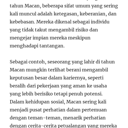
tahun Macan, beberapa sifat umum yang sering
kali muncul adalah ketegasan, keberanian, dan
kebebasan. Mereka dikenal sebagai individu
yang tidak takut mengambil risiko dan
mengejar impian mereka meskipun
menghadapi tantangan.
Sebagai contoh, seseorang yang lahir di tahun
Macan mungkin terlihat berani mengambil
keputusan besar dalam kariernya, seperti
beralih dari pekerjaan yang aman ke usaha
yang lebih berisiko tetapi penuh potensi.
Dalam kehidupan sosial, Macan sering kali
menjadi pusat perhatian dalam pertemuan
dengan teman-teman, menarik perhatian
dengan cerita-cerita petualangan yang mereka