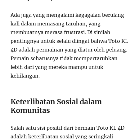
Ada juga yang mengalami kegagalan berulang
kali dalam memasang taruhan, yang
membuatnya merasa frustrasi. Di sinilah
pentingnya untuk selalu diingat bahwa Toto KL
4D adalah permainan yang diatur oleh peluang.
Pemain seharusnya tidak mempertaruhkan
lebih dari yang mereka mampu untuk
kehilangan.
Keterlibatan Sosial dalam
Komunitas
Salah satu sisi positif dari bermain Toto KL 4D
adalah keterlibatan sosial yang seringkali