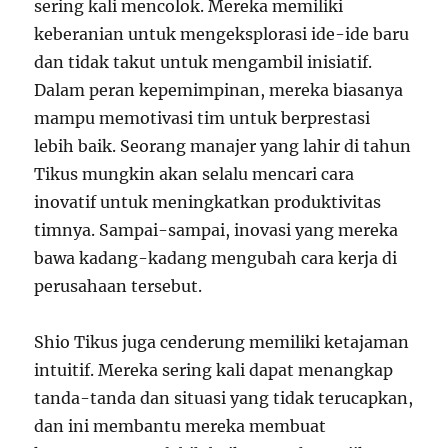
sering kali mencolok. Mereka memiliki
keberanian untuk mengeksplorasi ide-ide baru
dan tidak takut untuk mengambil inisiatif.
Dalam peran kepemimpinan, mereka biasanya
mampu memotivasi tim untuk berprestasi
lebih baik. Seorang manajer yang lahir di tahun
Tikus mungkin akan selalu mencari cara
inovatif untuk meningkatkan produktivitas
timnya. Sampai-sampai, inovasi yang mereka
bawa kadang-kadang mengubah cara kerja di
perusahaan tersebut.
Shio Tikus juga cenderung memiliki ketajaman
intuitif. Mereka sering kali dapat menangkap
tanda-tanda dan situasi yang tidak terucapkan,
dan ini membantu mereka membuat