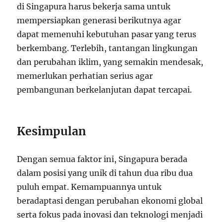
di Singapura harus bekerja sama untuk
mempersiapkan generasi berikutnya agar
dapat memenuhi kebutuhan pasar yang terus
berkembang. Terlebih, tantangan lingkungan
dan perubahan iklim, yang semakin mendesak,
memerlukan perhatian serius agar
pembangunan berkelanjutan dapat tercapai.
Kesimpulan
Dengan semua faktor ini, Singapura berada
dalam posisi yang unik di tahun dua ribu dua
puluh empat. Kemampuannya untuk
beradaptasi dengan perubahan ekonomi global
serta fokus pada inovasi dan teknologi menjadi