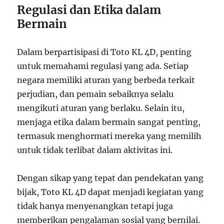
Regulasi dan Etika dalam
Bermain
Dalam berpartisipasi di Toto KL 4D, penting
untuk memahami regulasi yang ada. Setiap
negara memiliki aturan yang berbeda terkait
perjudian, dan pemain sebaiknya selalu
mengikuti aturan yang berlaku. Selain itu,
menjaga etika dalam bermain sangat penting,
termasuk menghormati mereka yang memilih
untuk tidak terlibat dalam aktivitas ini.
Dengan sikap yang tepat dan pendekatan yang
bijak, Toto KL 4D dapat menjadi kegiatan yang
tidak hanya menyenangkan tetapi juga
memberikan pengalaman sosial yang bernilai.