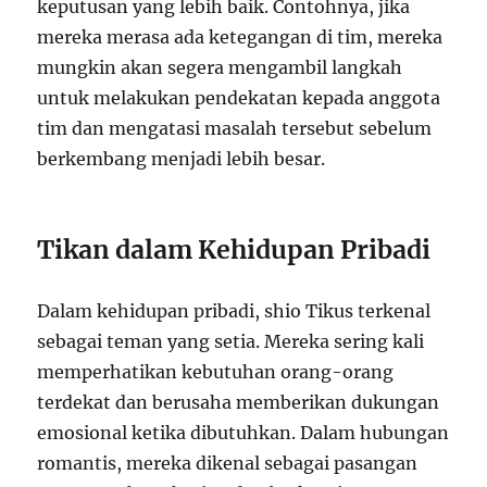
keputusan yang lebih baik. Contohnya, jika
mereka merasa ada ketegangan di tim, mereka
mungkin akan segera mengambil langkah
untuk melakukan pendekatan kepada anggota
tim dan mengatasi masalah tersebut sebelum
berkembang menjadi lebih besar.
Tikan dalam Kehidupan Pribadi
Dalam kehidupan pribadi, shio Tikus terkenal
sebagai teman yang setia. Mereka sering kali
memperhatikan kebutuhan orang-orang
terdekat dan berusaha memberikan dukungan
emosional ketika dibutuhkan. Dalam hubungan
romantis, mereka dikenal sebagai pasangan