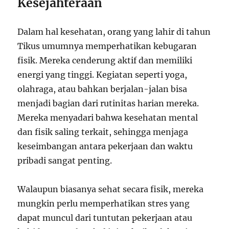
Kesejahteraan
Dalam hal kesehatan, orang yang lahir di tahun
Tikus umumnya memperhatikan kebugaran
fisik. Mereka cenderung aktif dan memiliki
energi yang tinggi. Kegiatan seperti yoga,
olahraga, atau bahkan berjalan-jalan bisa
menjadi bagian dari rutinitas harian mereka.
Mereka menyadari bahwa kesehatan mental
dan fisik saling terkait, sehingga menjaga
keseimbangan antara pekerjaan dan waktu
pribadi sangat penting.
Walaupun biasanya sehat secara fisik, mereka
mungkin perlu memperhatikan stres yang
dapat muncul dari tuntutan pekerjaan atau