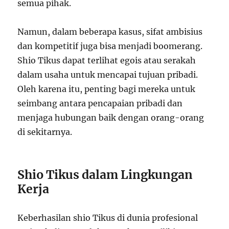
semua pihak.
Namun, dalam beberapa kasus, sifat ambisius
dan kompetitif juga bisa menjadi boomerang.
Shio Tikus dapat terlihat egois atau serakah
dalam usaha untuk mencapai tujuan pribadi.
Oleh karena itu, penting bagi mereka untuk
seimbang antara pencapaian pribadi dan
menjaga hubungan baik dengan orang-orang
di sekitarnya.
Shio Tikus dalam Lingkungan
Kerja
Keberhasilan shio Tikus di dunia profesional