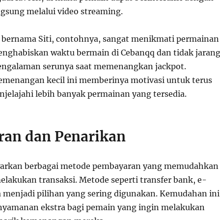
ngsung melalui video streaming.
 bernama Siti, contohnya, sangat menikmati permainan
 menghabiskan waktu bermain di Cebanqq dan tidak jaran
engalaman serunya saat memenangkan jackpot.
enangan kecil ini memberinya motivasi untuk terus
jelajahi lebih banyak permainan yang tersedia.
an dan Penarikan
arkan berbagai metode pembayaran yang memudahkan
lakukan transaksi. Metode seperti transfer bank, e-
sa menjadi pilihan yang sering digunakan. Kemudahan ini
yamanan ekstra bagi pemain yang ingin melakukan