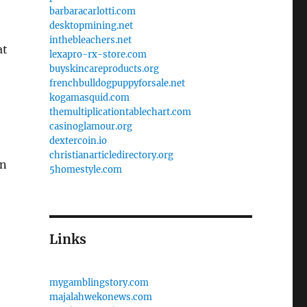
barbaracarlotti.com
desktopmining.net
inthebleachers.net
at
lexapro-rx-store.com
buyskincareproducts.org
frenchbulldogpuppyforsale.net
kogamasquid.com
themultiplicationtablechart.com
casinoglamour.org
dextercoin.io
christianarticledirectory.org
an
5homestyle.com
Links
mygamblingstory.com
majalahwekonews.com