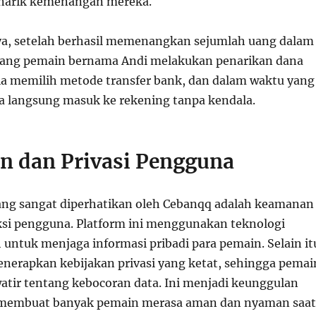
enarik kemenangan mereka.
a, setelah berhasil memenangkan sejumlah uang dalam
rang pemain bernama Andi melakukan penarikan dana
ia memilih metode transfer bank, dan dalam waktu yang
a langsung masuk ke rekening tanpa kendala.
 dan Privasi Pengguna
yang sangat diperhatikan oleh Cebanqq adalah keamanan
ksi pengguna. Platform ini menggunakan teknologi
 untuk menjaga informasi pribadi para pemain. Selain it
nerapkan kebijakan privasi yang ketat, sehingga pemai
watir tentang kebocoran data. Ini menjadi keunggulan
g membuat banyak pemain merasa aman dan nyaman saat