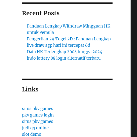
Recent Posts
Panduan Lengkap Withdraw Mingguan HK
untuk Pemula
Pengertian 29 Togel 2D : Panduan Lengkap
live draw sgp hari ini tercepat 6d
Data HK Terlengkap 2004 hingga 2024
indo lottery 88 login alternatif terbaru
Links
situs pkv games
pkv games login
situs pkv games
judi qq online
slot demo