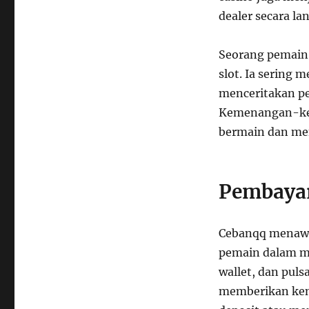
dealer secara la
Seorang pemain
slot. Ia sering
menceritakan p
Kemenangan-kem
bermain dan men
Pembayar
Cebanqq menaw
pemain dalam me
wallet, dan pul
memberikan ken