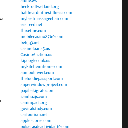
atdhe.ws
heckrodtwetland.org
halfheardinthestillness.com
sa
mybestmassagechair.com
ericreed.net
fluxetine.com
mobilecasino8760.com
betqq3.net
casinoloans5.us
CasinoAuction.us
kipooglecouk.us
mykitchennhome.com
aumoulinvert.com
thefoodiepassport.com
superwindowproject.com
papibakigrafo.com
icanhazjs.com
n
canimpact.org
goviralstudy.com
cartourism.net
apple-cores.com
pulserasdeactividad10.com