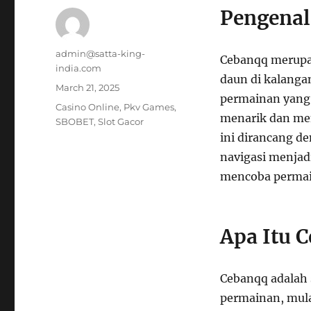
Pengenal
Author
admin@satta-king-
Cebanqq merupak
india.com
daun di kalanga
Posted
March 21, 2025
permainan yang
on
Categories
Casino Online
,
Pkv Games
,
menarik dan men
SBOBET
,
Slot Gacor
ini dirancang 
navigasi menjad
mencoba permain
Apa Itu 
Cebanqq adalah 
permainan, mula