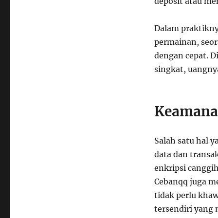
deposit atau m
Dalam praktikny
permainan, seo
dengan cepat. D
singkat, uangny
Keamanan
Salah satu hal 
data dan transa
enkripsi canggih
Cebanqq juga me
tidak perlu kha
tersendiri yan