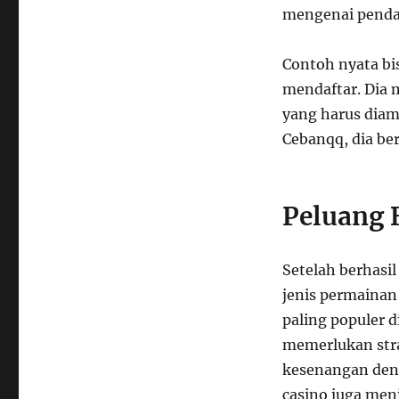
mengenai penda
Contoh nyata bi
mendaftar. Dia 
yang harus diamb
Cebanqq, dia be
Peluang 
Setelah berhasi
jenis permainan
paling populer 
memerlukan stra
kesenangan den
casino juga men