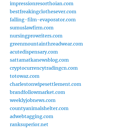
impressionresorthoian.com
bestfreakingclothesever.com
falling-film-evaporator.com
sumuslawfirm.com
nursingprowriters.com
greenmountainthreadwear.com
acutedispensary.com
sattamatkanewsblog.com
cryptocurrencytradingcn.com
totowaz.com
charlestonwipesettlement.com
brandfollowmarket.com
weeklyjobnews.com
countyanimalshelter.com
adwebtagging.com
ranksuperior.net