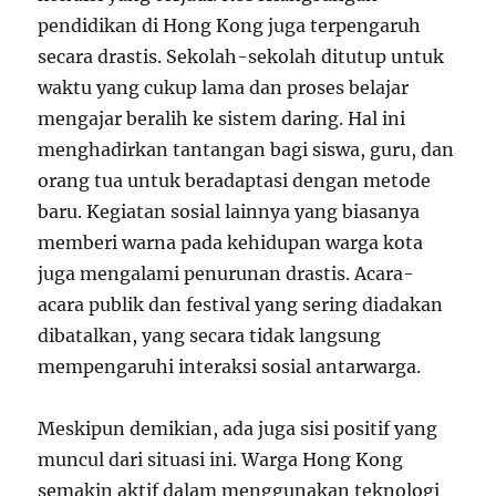
pendidikan di Hong Kong juga terpengaruh
secara drastis. Sekolah-sekolah ditutup untuk
waktu yang cukup lama dan proses belajar
mengajar beralih ke sistem daring. Hal ini
menghadirkan tantangan bagi siswa, guru, dan
orang tua untuk beradaptasi dengan metode
baru. Kegiatan sosial lainnya yang biasanya
memberi warna pada kehidupan warga kota
juga mengalami penurunan drastis. Acara-
acara publik dan festival yang sering diadakan
dibatalkan, yang secara tidak langsung
mempengaruhi interaksi sosial antarwarga.
Meskipun demikian, ada juga sisi positif yang
muncul dari situasi ini. Warga Hong Kong
semakin aktif dalam menggunakan teknologi