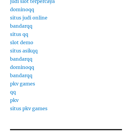
judi slot terpercaya
dominoqq
situs judi online
bandarqq
situs qq
slot demo
situs asikqq
bandarqq
dominoqq
bandarqq
pkv games
qq
pkv
situs pkv games