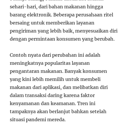
sehari-hari, dari bahan makanan hingga
barang elektronik. Beberapa perusahaan ritel
bersaing untuk memberikan layanan
pengiriman yang lebih baik, menyesuaikan diri
dengan permintaan konsumen yang berubah.
Contoh nyata dari perubahan ini adalah
meningkatnya popularitas layanan
pengantaran makanan. Banyak konsumen
yang kini lebih memilih untuk membeli
makanan dari aplikasi, dan melibatkan diri
dalam transaksi daring karena faktor
kenyamanan dan keamanan. Tren ini
tampaknya akan berlanjut bahkan setelah
situasi pandemi mereda.