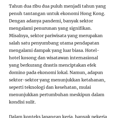
Tahun dua ribu dua puluh menjadi tahun yang
penuh tantangan untuk ekonomi Hong Kong.
Dengan adanya pandemi, banyak sektor
mengalami penurunan yang signifikan.
Misalnya, sektor pariwisata yang merupakan
salah satu penyumbang utama pendapatan
mengalami dampak yang luar biasa. Hotel-
hotel kosong dan wisatawan internasional
yang berkurang drastis menciptakan efek
domino pada ekonomi lokal. Namun, adapun
sektor-sektor yang menunjukkan ketahanan,
seperti teknologi dan kesehatan, mulai
menunjukkan pertumbuhan meskipun dalam
kondisi sulit.
Dalam konteks lapangan kerja, banyak pekerja