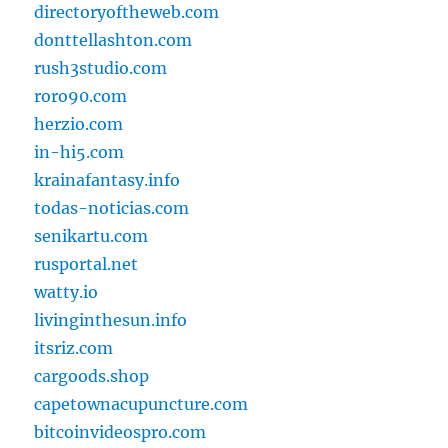
directoryoftheweb.com
donttellashton.com
rush3studio.com
roro90.com
herzio.com
in-hi5.com
krainafantasy.info
todas-noticias.com
senikartu.com
rusportal.net
watty.io
livinginthesun.info
itsriz.com
cargoods.shop
capetownacupuncture.com
bitcoinvideospro.com