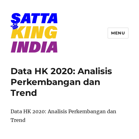
MENU
Situs Slot Online dengan Slot
Gacor dan Server PKV Games
Data HK 2020: Analisis
Terkini
Perkembangan dan
Trend
Data HK 2020: Analisis Perkembangan dan
Trend