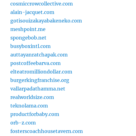
cosmiccrowcollective.com
alain-jacquet.com
gotisouizakayabakeneko.com
meshpoint.me
spongebob.net
busyboxintl.com
auttayanratchapak.com
postcoffeebarva.com
elteatromilliondollar.com
burgerkingfranchise.org
vallarpadathamma.net
realworldsize.com
teknolama.com
productforbaby.com
orb-z.com
fosterscoachhousetavern.com