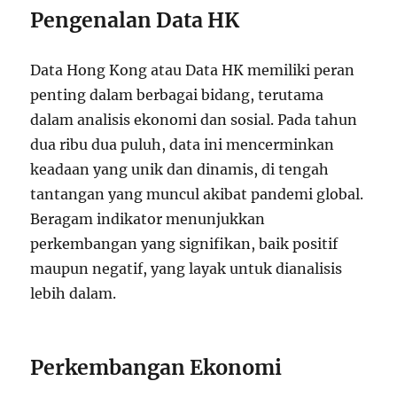
Pengenalan Data HK
Data Hong Kong atau Data HK memiliki peran
penting dalam berbagai bidang, terutama
dalam analisis ekonomi dan sosial. Pada tahun
dua ribu dua puluh, data ini mencerminkan
keadaan yang unik dan dinamis, di tengah
tantangan yang muncul akibat pandemi global.
Beragam indikator menunjukkan
perkembangan yang signifikan, baik positif
maupun negatif, yang layak untuk dianalisis
lebih dalam.
Perkembangan Ekonomi