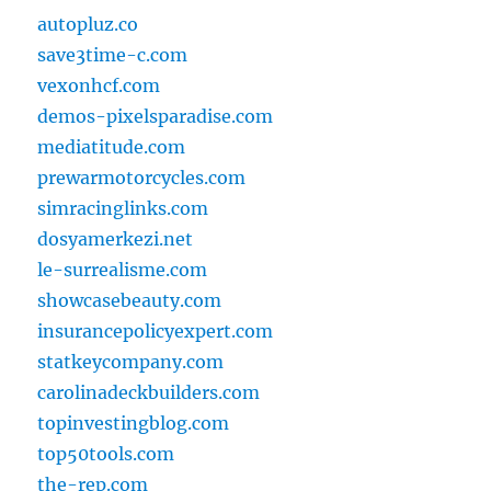
autopluz.co
save3time-c.com
vexonhcf.com
demos-pixelsparadise.com
mediatitude.com
prewarmotorcycles.com
simracinglinks.com
dosyamerkezi.net
le-surrealisme.com
showcasebeauty.com
insurancepolicyexpert.com
statkeycompany.com
carolinadeckbuilders.com
topinvestingblog.com
top50tools.com
the-rep.com