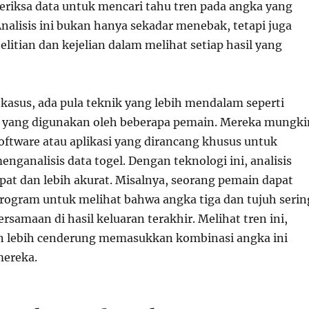
iksa data untuk mencari tahu tren pada angka yang
nalisis ini bukan hanya sekadar menebak, tetapi juga
itian dan kejelian dalam melihat setiap hasil yang
kasus, ada pula teknik yang lebih mendalam seperti
tik yang digunakan oleh beberapa pemain. Mereka mungki
tware atau aplikasi yang dirancang khusus untuk
ganalisis data togel. Dengan teknologi ini, analisis
pat dan lebih akurat. Misalnya, seorang pemain dapat
ogram untuk melihat bahwa angka tiga dan tujuh serin
rsamaan di hasil keluaran terakhir. Melihat tren ini,
 lebih cenderung memasukkan kombinasi angka ini
mereka.