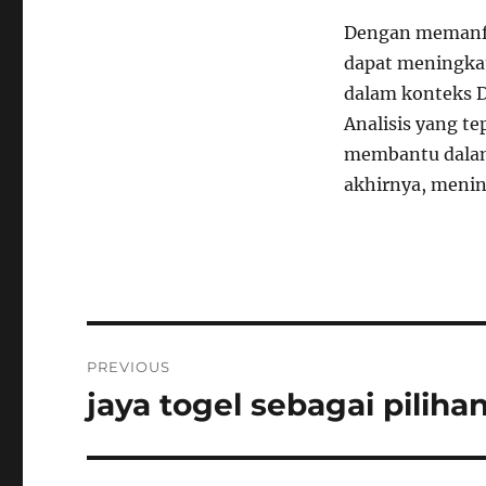
Dengan memanfa
dapat meningka
dalam konteks D
Analisis yang 
membantu dalam
akhirnya, meni
Post
PREVIOUS
navigation
jaya togel sebagai pilih
Previous
post: