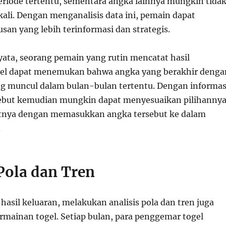
riode tertentu, sementara angka lainnya mungkin tida
ali. Dengan menganalisis data ini, pemain dapat
an yang lebih terinformasi dan strategis.
ata, seorang pemain yang rutin mencatat hasil
gel dapat menemukan bahwa angka yang berakhir denga
ng muncul dalam bulan-bulan tertentu. Dengan informas
sebut kemudian mungkin dapat menyesuaikan pilihanny
utnya dengan memasukkan angka tersebut ke dalam
.
Pola dan Tren
hasil keluaran, melakukan analisis pola dan tren juga
ermainan togel. Setiap bulan, para penggemar togel