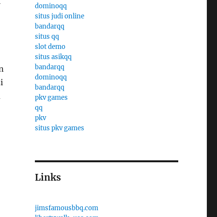
k
dominoqq
situs judi online
bandarqq
situs qq
slot demo
situs asikqq
bandarqq
n
dominoqq
i
bandarqq
a
pkv games
qq
pkv
situs pkv games
Links
jimsfamousbbq.com