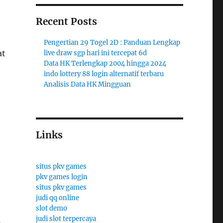
Recent Posts
Pengertian 29 Togel 2D : Panduan Lengkap
at
live draw sgp hari ini tercepat 6d
Data HK Terlengkap 2004 hingga 2024
indo lottery 88 login alternatif terbaru
Analisis Data HK Mingguan
Links
situs pkv games
pkv games login
situs pkv games
judi qq online
slot demo
judi slot terpercaya