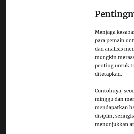
Pentingn
Menjaga kesabar
para pemain unt
dan analisis me
mungkin merasa f
penting untuk t
ditetapkan.
Contohnya, seor
minggu dan menc
mendapatkan ha
disiplin, serin
menunjukkan ang