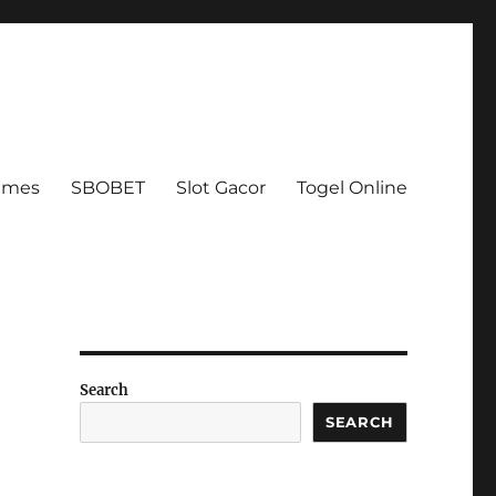
ames
SBOBET
Slot Gacor
Togel Online
mes Terkini
Search
SEARCH