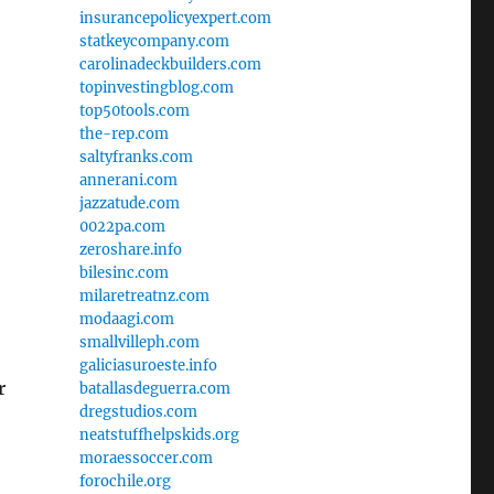
insurancepolicyexpert.com
statkeycompany.com
carolinadeckbuilders.com
topinvestingblog.com
top50tools.com
the-rep.com
saltyfranks.com
annerani.com
jazzatude.com
0022pa.com
zeroshare.info
bilesinc.com
milaretreatnz.com
modaagi.com
smallvilleph.com
galiciasuroeste.info
r
batallasdeguerra.com
dregstudios.com
neatstuffhelpskids.org
moraessoccer.com
forochile.org