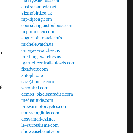
libertywalk-usa.com
australiamovie.net
gizmobird.co.uk
mp3djsong.com
coursdanglaistoulouse.com
neptunuslex.com
auguri-di-natale.info
michelewatch.us
omega--watches.us
n
breitling-watches.us
tgarnettcentrallautoads.com
fixadvert.com
autopluz.co
save3time-c.com
g
vexonhcf.com
demos-pixelsparadise.com
mediatitude.com
prewarmotorcycles.com
simracinglinks.com
dosyamerkezi.net
le-surrealisme.com
showcasebeauty.com