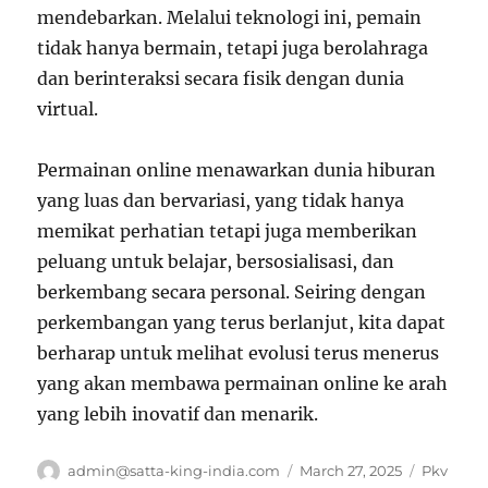
mendebarkan. Melalui teknologi ini, pemain
tidak hanya bermain, tetapi juga berolahraga
dan berinteraksi secara fisik dengan dunia
virtual.
Permainan online menawarkan dunia hiburan
yang luas dan bervariasi, yang tidak hanya
memikat perhatian tetapi juga memberikan
peluang untuk belajar, bersosialisasi, dan
berkembang secara personal. Seiring dengan
perkembangan yang terus berlanjut, kita dapat
berharap untuk melihat evolusi terus menerus
yang akan membawa permainan online ke arah
yang lebih inovatif dan menarik.
Author
Posted
Categori
admin@satta-king-india.com
March 27, 2025
Pkv