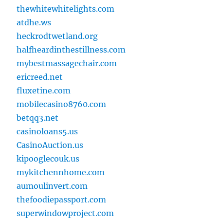
thewhitewhitelights.com
atdhe.ws
heckrodtwetland.org
halfheardinthestillness.com
mybestmassagechair.com
ericreed.net
fluxetine.com
mobilecasino8760.com
betqq3.net
casinoloans5.us
CasinoAuction.us
kipooglecouk.us
mykitchennhome.com
aumoulinvert.com
thefoodiepassport.com
superwindowproject.com