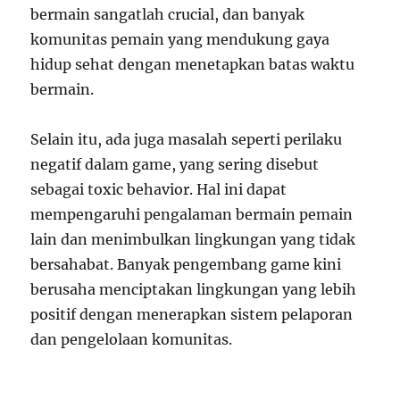
bermain sangatlah crucial, dan banyak
komunitas pemain yang mendukung gaya
hidup sehat dengan menetapkan batas waktu
bermain.
Selain itu, ada juga masalah seperti perilaku
negatif dalam game, yang sering disebut
sebagai toxic behavior. Hal ini dapat
mempengaruhi pengalaman bermain pemain
lain dan menimbulkan lingkungan yang tidak
bersahabat. Banyak pengembang game kini
berusaha menciptakan lingkungan yang lebih
positif dengan menerapkan sistem pelaporan
dan pengelolaan komunitas.