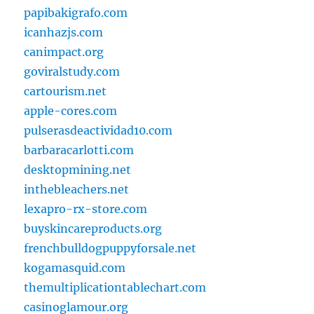
papibakigrafo.com
icanhazjs.com
canimpact.org
goviralstudy.com
cartourism.net
apple-cores.com
pulserasdeactividad10.com
barbaracarlotti.com
desktopmining.net
inthebleachers.net
lexapro-rx-store.com
buyskincareproducts.org
frenchbulldogpuppyforsale.net
kogamasquid.com
themultiplicationtablechart.com
casinoglamour.org