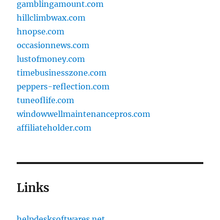
gamblingamount.com
hillclimbwax.com
hnopse.com
occasionnews.com
lustofmoney.com
timebusinesszone.com
peppers-reflection.com
tuneoflife.com
windowwellmaintenancepros.com
affiliateholder.com
Links
helpdesksoftwares.net