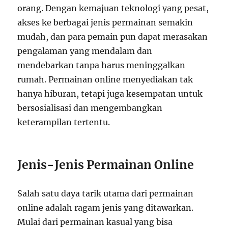
orang. Dengan kemajuan teknologi yang pesat,
akses ke berbagai jenis permainan semakin
mudah, dan para pemain pun dapat merasakan
pengalaman yang mendalam dan
mendebarkan tanpa harus meninggalkan
rumah. Permainan online menyediakan tak
hanya hiburan, tetapi juga kesempatan untuk
bersosialisasi dan mengembangkan
keterampilan tertentu.
Jenis-Jenis Permainan Online
Salah satu daya tarik utama dari permainan
online adalah ragam jenis yang ditawarkan.
Mulai dari permainan kasual yang bisa