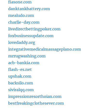
fiasone.com
danktankbattery.com
mealudo.com
charlie-day.com
livedirectbettingpoker.com
foxbusinessupdate.com
lovedaddy.org
integrativemedicalmassageplano.com
mrrugwashing.com
acb-bankia.com
flash-es.net
upshak.com
backsilo.com
siviralqq.com
impressionresorthoian.com
bestfreakingclothesever.com