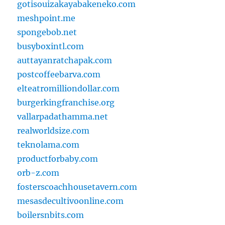
gotisouizakayabakeneko.com
meshpoint.me
spongebob.net
busyboxintl.com
auttayanratchapak.com
postcoffeebarva.com
elteatromilliondollar.com
burgerkingfranchise.org
vallarpadathamma.net
realworldsize.com
teknolama.com
productforbaby.com
orb-z.com
fosterscoachhousetavern.com
mesasdecultivoonline.com
boilersnbits.com