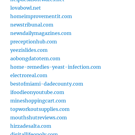
lovabowl.net
homeimprovementit.com
newstribunal.com
newsdailymagazines.com
preceptionhub.com
yeezislides.com
aobongdatotem.com
home-remedies-yeast-infection.com
electroreal.com
bestofmiami-dadecounty.com
ifoodieonyoutube.com
mineshoppingcart.com
topworkoutsupplies.com
mouthshutreviews.com
hirzadesalta.com
digitallifeopoly.com