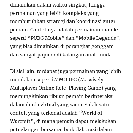
dimainkan dalam waktu singkat, hingga
permainan yang lebih kompleks yang
membutuhkan strategi dan koordinasi antar
pemain. Contohnya adalah permainan mobile
seperti “PUBG Mobile” dan “Mobile Legends”,
yang bisa dimainkan di perangkat genggam
dan sangat populer di kalangan anak muda.
Di sisi lain, terdapat juga permainan yang lebih
mendalam seperti MMORPG (Massively
Multiplayer Online Role-Playing Game) yang
memungkinkan ribuan pemain berinteraksi
dalam dunia virtual yang sama. Salah satu
contoh yang terkenal adalah “World of
Warcraft”, di mana pemain dapat melakukan
petualangan bersama, berkolaborasi dalam