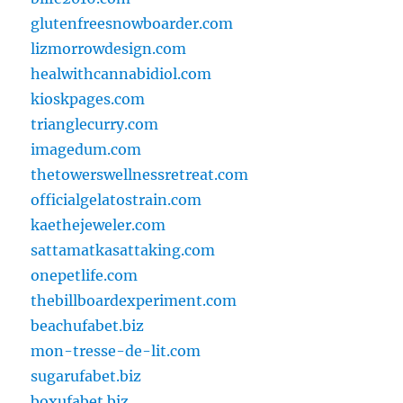
glutenfreesnowboarder.com
lizmorrowdesign.com
healwithcannabidiol.com
kioskpages.com
trianglecurry.com
imagedum.com
thetowerswellnessretreat.com
officialgelatostrain.com
kaethejeweler.com
sattamatkasattaking.com
onepetlife.com
thebillboardexperiment.com
beachufabet.biz
mon-tresse-de-lit.com
sugarufabet.biz
boxufabet.biz