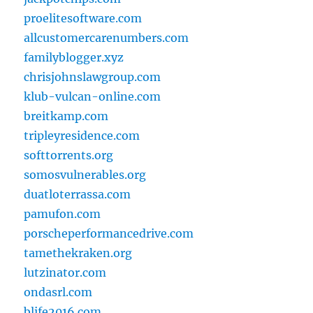
proelitesoftware.com
allcustomercarenumbers.com
familyblogger.xyz
chrisjohnslawgroup.com
klub-vulcan-online.com
breitkamp.com
tripleyresidence.com
softtorrents.org
somosvulnerables.org
duatloterrassa.com
pamufon.com
porscheperformancedrive.com
tamethekraken.org
lutzinator.com
ondasrl.com
blife2016.com