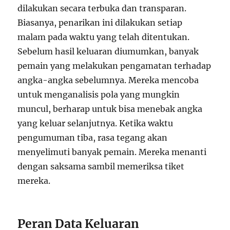
dilakukan secara terbuka dan transparan.
Biasanya, penarikan ini dilakukan setiap
malam pada waktu yang telah ditentukan.
Sebelum hasil keluaran diumumkan, banyak
pemain yang melakukan pengamatan terhadap
angka-angka sebelumnya. Mereka mencoba
untuk menganalisis pola yang mungkin
muncul, berharap untuk bisa menebak angka
yang keluar selanjutnya. Ketika waktu
pengumuman tiba, rasa tegang akan
menyelimuti banyak pemain. Mereka menanti
dengan saksama sambil memeriksa tiket
mereka.
Peran Data Keluaran