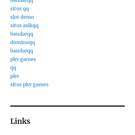
bandarqq
situs qq
slot demo
situs asikqq
bandarqq
dominoqq
bandarqq
pkv games
qq
pkv
situs pkv games
Links