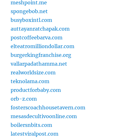
meshpoint.me
spongebob.net
busyboxintl.com
auttayanratchapak.com
postcoffeebarva.com
elteatromilliondollar.com
burgerkingfranchise.org
vallarpadathamma.net
realworldsize.com
teknolama.com
productforbaby.com
orb-z.com
fosterscoachhousetavern.com
mesasdecultivoonline.com
boilersnbits.com
latestviralpost.com