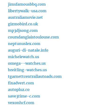
jimsfamousbbq.com
libertywalk-usa.com
australiamovie.net
gizmobird.co.uk
mp3djsong.com
coursdanglaistoulouse.com
neptunuslex.com
auguri-di-natale.info
michelewatch.us
omega--watches.us
breitling-watches.us
tgarnettcentrallautoads.com
fixadvert.com
autopluz.co
save3time-c.com
vexonhcf.com