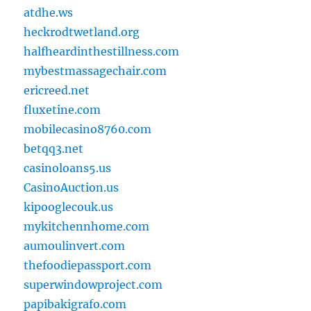
atdhe.ws
heckrodtwetland.org
halfheardinthestillness.com
mybestmassagechair.com
ericreed.net
fluxetine.com
mobilecasino8760.com
betqq3.net
casinoloans5.us
CasinoAuction.us
kipooglecouk.us
mykitchennhome.com
aumoulinvert.com
thefoodiepassport.com
superwindowproject.com
papibakigrafo.com