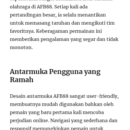
olahraga di AFB88. Setiap kali ada
pertandingan besar, ia selalu menantikan
untuk memasang taruhan dan mengikuti tim
favoritnya. Keberagaman permainan ini
memberikan pengalaman yang segar dan tidak
monoton.
Antarmuka Pengguna yang
Ramah
Desain antarmuka AFB88 sangat user-friendly,
membuatnya mudah digunakan bahkan oleh
pemain yang baru pertama kali mencoba
perjudian online. Navigasi yang sederhana dan
responsif memungkinkan pemain untuk