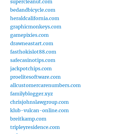
supercleanut.com
bedandbicycle.com
heraldcalifornia.com
graphicmonkeys.com
gamepixies.com
drawneastart.com
fasthokislot88.com
safecasinotips.com
jackpotchips.com
proelitesoftware.com
allcustomercarenumbers.com
familyblogger.xyz
chrisjohnslawgroup.com
klub-vulcan-online.com
breitkamp.com
tripleyresidence.com