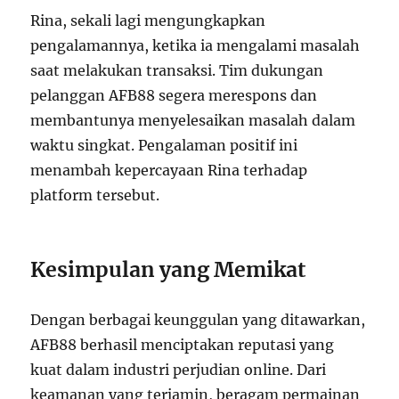
Rina, sekali lagi mengungkapkan
pengalamannya, ketika ia mengalami masalah
saat melakukan transaksi. Tim dukungan
pelanggan AFB88 segera merespons dan
membantunya menyelesaikan masalah dalam
waktu singkat. Pengalaman positif ini
menambah kepercayaan Rina terhadap
platform tersebut.
Kesimpulan yang Memikat
Dengan berbagai keunggulan yang ditawarkan,
AFB88 berhasil menciptakan reputasi yang
kuat dalam industri perjudian online. Dari
keamanan yang terjamin, beragam permainan