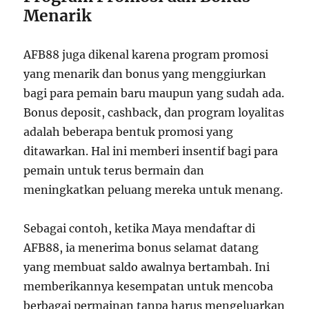
Menarik
AFB88 juga dikenal karena program promosi
yang menarik dan bonus yang menggiurkan
bagi para pemain baru maupun yang sudah ada.
Bonus deposit, cashback, dan program loyalitas
adalah beberapa bentuk promosi yang
ditawarkan. Hal ini memberi insentif bagi para
pemain untuk terus bermain dan
meningkatkan peluang mereka untuk menang.
Sebagai contoh, ketika Maya mendaftar di
AFB88, ia menerima bonus selamat datang
yang membuat saldo awalnya bertambah. Ini
memberikannya kesempatan untuk mencoba
berbagai permainan tanpa harus mengeluarkan