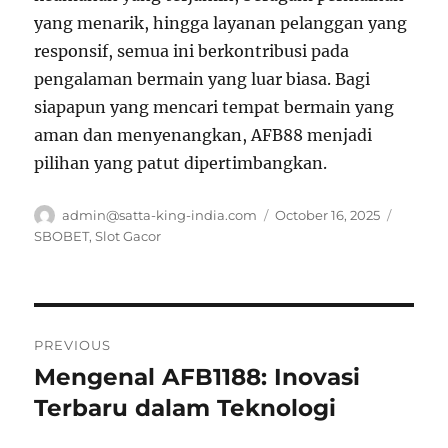
yang menarik, hingga layanan pelanggan yang
responsif, semua ini berkontribusi pada
pengalaman bermain yang luar biasa. Bagi
siapapun yang mencari tempat bermain yang
aman dan menyenangkan, AFB88 menjadi
pilihan yang patut dipertimbangkan.
Author
Posted
Categor
admin@satta-king-india.com
October 16, 2025
on
SBOBET
,
Slot Gacor
Post
PREVIOUS
navigation
Mengenal AFB1188: Inovasi
Previous
post:
Terbaru dalam Teknologi