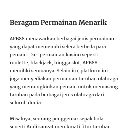
Beragam Permainan Menarik
AFB88 menawarkan berbagai jenis permainan
yang dapat memenuhi selera berbeda para
pemain. Dari permainan kasino seperti
roulette, blackjack, hingga slot, AFB88
memiliki semuanya. Selain itu, platform ini
juga menyediakan permainan taruhan olahraga
yang memungkinkan pemain untuk memasang
taruhan pada berbagai jenis olahraga dari
seluruh dunia.
Misalnya, seorang penggemar sepak bola
seperti Andi sangat menikmati fitur taruhan