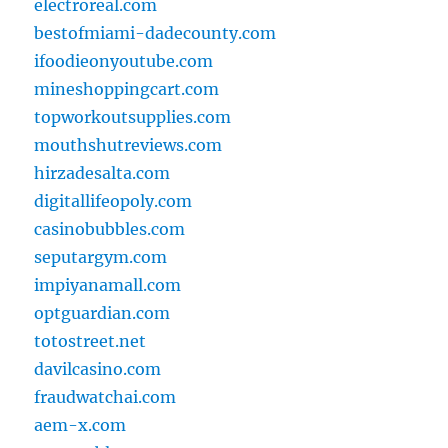
electroreal.com
bestofmiami-dadecounty.com
ifoodieonyoutube.com
mineshoppingcart.com
topworkoutsupplies.com
mouthshutreviews.com
hirzadesalta.com
digitallifeopoly.com
casinobubbles.com
seputargym.com
impiyanamall.com
optguardian.com
totostreet.net
davilcasino.com
fraudwatchai.com
aem-x.com