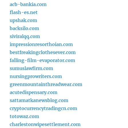
acb-bankia.com
flash-es.net
upshak.com
backsilo.com
siviralqq.com
impressionresorthoian.com
bestfreakingclothesever.com
falling-film-evaporator.com
sumuslawfirm.com
nursingprowriters.com
greenmountainthreadwear.com
acutedispensary.com
sattamatkanewsblog.com
cryptocurrencytradingcn.com
totowaz.com
charlestonwipesettlement.com