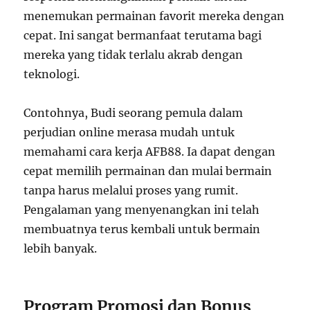
menemukan permainan favorit mereka dengan
cepat. Ini sangat bermanfaat terutama bagi
mereka yang tidak terlalu akrab dengan
teknologi.
Contohnya, Budi seorang pemula dalam
perjudian online merasa mudah untuk
memahami cara kerja AFB88. Ia dapat dengan
cepat memilih permainan dan mulai bermain
tanpa harus melalui proses yang rumit.
Pengalaman yang menyenangkan ini telah
membuatnya terus kembali untuk bermain
lebih banyak.
Program Promosi dan Bonus