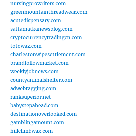
nursingprowriters.com
greenmountainthreadwear.com
acutedispensary.com
sattamatkanewsblog.com
cryptocurrencytradingcn.com
totowaz.com
charlestonwipesettlement.com
brandfollowmarket.com
weeklyjobnews.com
countyanimalshelter.com
adwebtagging.com
ranksuperior.net
babystepahead.com
destinationoverlooked.com
gamblingamount.com
hillclimbwax.com