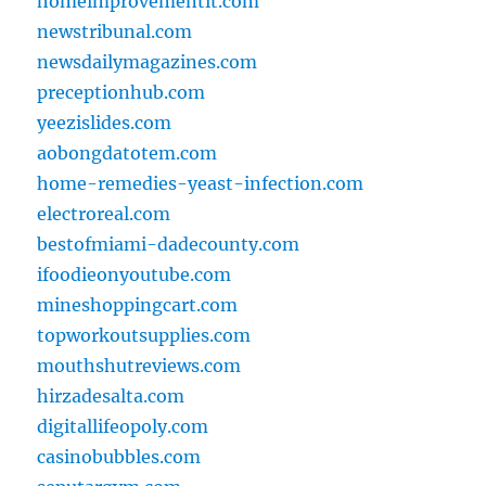
homeimprovementit.com
newstribunal.com
newsdailymagazines.com
preceptionhub.com
yeezislides.com
aobongdatotem.com
home-remedies-yeast-infection.com
electroreal.com
bestofmiami-dadecounty.com
ifoodieonyoutube.com
mineshoppingcart.com
topworkoutsupplies.com
mouthshutreviews.com
hirzadesalta.com
digitallifeopoly.com
casinobubbles.com