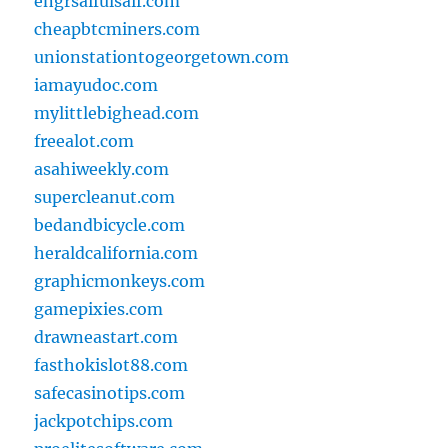
engrsaifulsaif.com
cheapbtcminers.com
unionstationtogeorgetown.com
iamayudoc.com
mylittlebighead.com
freealot.com
asahiweekly.com
supercleanut.com
bedandbicycle.com
heraldcalifornia.com
graphicmonkeys.com
gamepixies.com
drawneastart.com
fasthokislot88.com
safecasinotips.com
jackpotchips.com