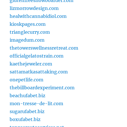
glutenfreesnowboarder.com
lizmorrowdesign.com
healwithcannabidiol.com
kioskpages.com
trianglecurry.com
imagedum.com
thetowerswellnessretreat.com
officialgelatostrain.com
kaethejeweler.com
sattamatkasattaking.com
onepetlife.com
thebillboardexperiment.com
beachufabet.biz
mon-tresse-de-lit.com
sugarufabet.biz
boxufabet.biz