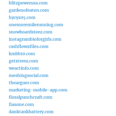
blitzpowerusa.com
gardenofeaten.com
hycys05.com
onemoremilerunning.com
snowboardsteez.com
instagrambioforgirls.com
cashflowxfiles.com
kmbb10.com
getxtrem.com
weactinfo.com
meshingsocial.com
thearguer.com
marketing-mobile-app.com
floralpunchcraft.com
fiasone.com
danktankbattery.com