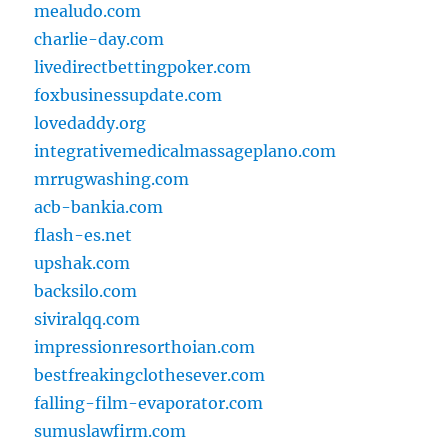
mealudo.com
charlie-day.com
livedirectbettingpoker.com
foxbusinessupdate.com
lovedaddy.org
integrativemedicalmassageplano.com
mrrugwashing.com
acb-bankia.com
flash-es.net
upshak.com
backsilo.com
siviralqq.com
impressionresorthoian.com
bestfreakingclothesever.com
falling-film-evaporator.com
sumuslawfirm.com