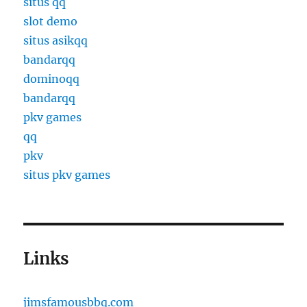
situs qq
slot demo
situs asikqq
bandarqq
dominoqq
bandarqq
pkv games
qq
pkv
situs pkv games
Links
jimsfamousbbq.com