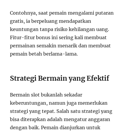
Contohnya, saat pemain mengalami putaran
gratis, ia berpeluang mendapatkan
keuntungan tanpa risiko kehilangan uang.
Fitur-fitur bonus ini sering kali membuat
permainan semakin menarik dan membuat
pemain betah berlama-lama.
Strategi Bermain yang Efektif
Bermain slot bukanlah sekadar
keberuntungan, namun juga memerlukan
strategi yang tepat. Salah satu strategi yang
bisa diterapkan adalah mengatur anggaran
dengan baik. Pemain dianjurkan untuk