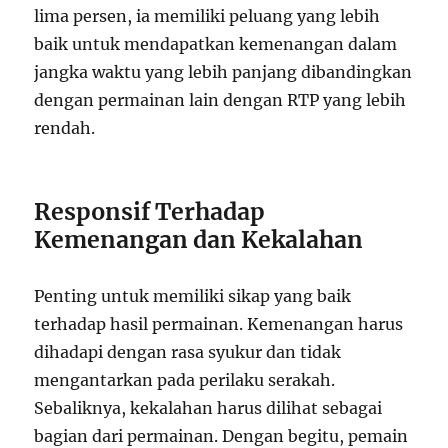
lima persen, ia memiliki peluang yang lebih
baik untuk mendapatkan kemenangan dalam
jangka waktu yang lebih panjang dibandingkan
dengan permainan lain dengan RTP yang lebih
rendah.
Responsif Terhadap
Kemenangan dan Kekalahan
Penting untuk memiliki sikap yang baik
terhadap hasil permainan. Kemenangan harus
dihadapi dengan rasa syukur dan tidak
mengantarkan pada perilaku serakah.
Sebaliknya, kekalahan harus dilihat sebagai
bagian dari permainan. Dengan begitu, pemain