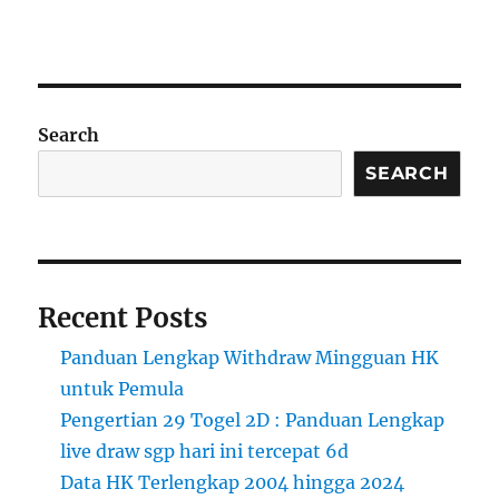
Search
SEARCH
Recent Posts
Panduan Lengkap Withdraw Mingguan HK
untuk Pemula
Pengertian 29 Togel 2D : Panduan Lengkap
live draw sgp hari ini tercepat 6d
Data HK Terlengkap 2004 hingga 2024