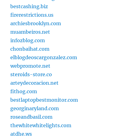
bestcashing.biz
firerestrictions.us
archiesbrooklyn.com
muambeiros.net
infozblog.com
chonbaihat.com
elblogdeoscargonzalez.com
webpromote.net
steroids-store.co
arteydecoracion.net
fithog.com
bestlaptopbestmonitor.com
georginaryland.com
roseandbasil.com
thewhitewhitelights.com
atdhe.ws