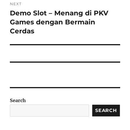
NEXT
Demo Slot – Menang di PKV
Next
post:
Games dengan Bermain
Cerdas
Search
SEARCH