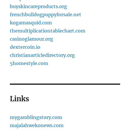
buyskincareproducts.org
frenchbulldogpuppyforsale.net
kogamasquid.com
themultiplicationtablechart.com
casinoglamour.org
dextercoin.io
christianarticledirectory.org
5homestyle.com
Links
mygamblingstory.com
majalahwekonews.com