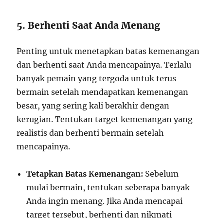
5. Berhenti Saat Anda Menang
Penting untuk menetapkan batas kemenangan
dan berhenti saat Anda mencapainya. Terlalu
banyak pemain yang tergoda untuk terus
bermain setelah mendapatkan kemenangan
besar, yang sering kali berakhir dengan
kerugian. Tentukan target kemenangan yang
realistis dan berhenti bermain setelah
mencapainya.
Tetapkan Batas Kemenangan:
Sebelum
mulai bermain, tentukan seberapa banyak
Anda ingin menang. Jika Anda mencapai
target tersebut, berhenti dan nikmati