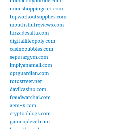
ifoodieonyoutube.com
mineshoppingcart.com
topworkoutsupplies.com
mouthshutreviews.com
hirzadesalta.com
digitallifeopoly.com
casinobubbles.com
seputargym.com
impiyanamall.com
optguardian.com
totostreet.net
davilcasino.com
fraudwatchai.com
aem-x.com
cryptooblogs.com
gameuplevel.com