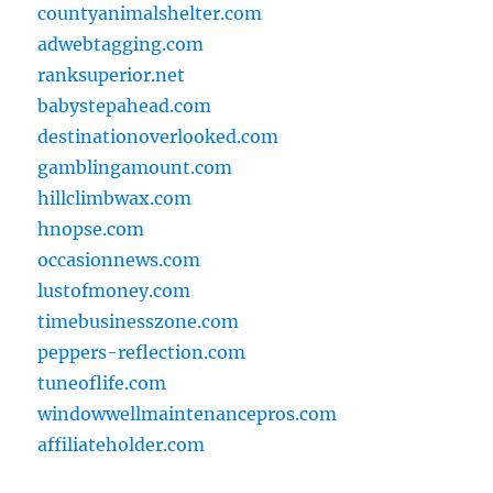
countyanimalshelter.com
adwebtagging.com
ranksuperior.net
babystepahead.com
destinationoverlooked.com
gamblingamount.com
hillclimbwax.com
hnopse.com
occasionnews.com
lustofmoney.com
timebusinesszone.com
peppers-reflection.com
tuneoflife.com
windowwellmaintenancepros.com
affiliateholder.com