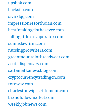
upshak.com
backsilo.com
siviralqq.com
impressionresorthoian.com
bestfreakingclothesever.com
falling-film-evaporator.com
sumuslawfirm.com
nursingprowriters.com
greenmountainthreadwear.com
acutedispensary.com
sattamatkanewsblog.com
cryptocurrencytradingcn.com
totowaz.com
charlestonwipesettlement.com
brandfollowmarket.com
weeklyjobnews.com