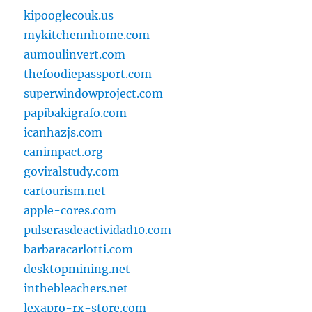
kipooglecouk.us
mykitchennhome.com
aumoulinvert.com
thefoodiepassport.com
superwindowproject.com
papibakigrafo.com
icanhazjs.com
canimpact.org
goviralstudy.com
cartourism.net
apple-cores.com
pulserasdeactividad10.com
barbaracarlotti.com
desktopmining.net
inthebleachers.net
lexapro-rx-store.com