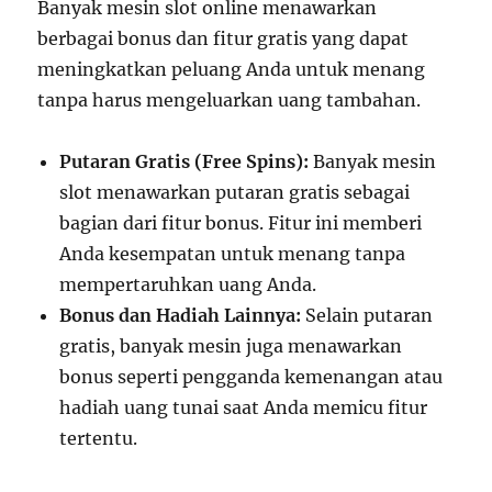
Banyak mesin slot online menawarkan
berbagai bonus dan fitur gratis yang dapat
meningkatkan peluang Anda untuk menang
tanpa harus mengeluarkan uang tambahan.
Putaran Gratis (Free Spins):
Banyak mesin
slot menawarkan putaran gratis sebagai
bagian dari fitur bonus. Fitur ini memberi
Anda kesempatan untuk menang tanpa
mempertaruhkan uang Anda.
Bonus dan Hadiah Lainnya:
Selain putaran
gratis, banyak mesin juga menawarkan
bonus seperti pengganda kemenangan atau
hadiah uang tunai saat Anda memicu fitur
tertentu.