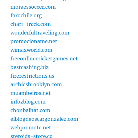
moraessoccer.com
forochile.org
chart-track.com
wonderfultraveling.com
promocioname.net
wimaxworld.com
freeonlinecricketgames.net
bestcashing.biz
firerestrictions.us
archiesbrooklyn.com
muambeiros.net
infozblog.com
chonbaihat.com
elblogdeoscargonzalez.com
webpromote.net
steroids-store.co