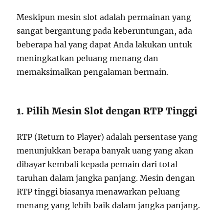
Meskipun mesin slot adalah permainan yang
sangat bergantung pada keberuntungan, ada
beberapa hal yang dapat Anda lakukan untuk
meningkatkan peluang menang dan
memaksimalkan pengalaman bermain.
1. Pilih Mesin Slot dengan RTP Tinggi
RTP (Return to Player) adalah persentase yang
menunjukkan berapa banyak uang yang akan
dibayar kembali kepada pemain dari total
taruhan dalam jangka panjang. Mesin dengan
RTP tinggi biasanya menawarkan peluang
menang yang lebih baik dalam jangka panjang.