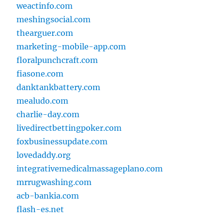
weactinfo.com
meshingsocial.com
thearguer.com
marketing-mobile-app.com
floralpunchcraft.com
fiasone.com
danktankbattery.com
mealudo.com
charlie-day.com
livedirectbettingpoker.com
foxbusinessupdate.com
lovedaddy.org
integrativemedicalmassageplano.com
mrrugwashing.com
acb-bankia.com
flash-es.net