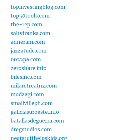
topinvestingblog.com
top50tools.com
the-rep.com
saltyfranks.com
annerani.com
jazzatude.com
0022pa.com
zeroshare.info
bilesinc.com
milaretreatnz.com
modaagi.com
smallvilleph.com
galiciasuroeste.info
batallasdeguerra.com
dregstudios.com
neatstuffhelpskids.org