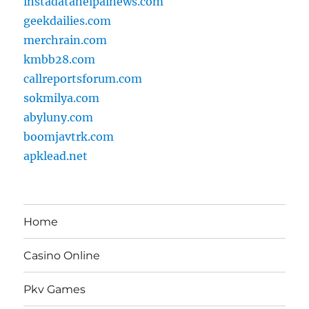
instadatahelpainews.com
geekdailies.com
merchrain.com
kmbb28.com
callreportsforum.com
sokmilya.com
abyluny.com
boomjavtrk.com
apklead.net
Home
Casino Online
Pkv Games