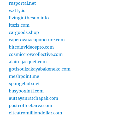
rusportal.net
watty.io
livinginthesun.info
itsriz.com
cargoods.shop
capetownacupuncture.com
bitcoinvideospro.com
cosmiccrowcollective.com
alain-jacquet.com
gotisouizakayabakeneko.com
meshpoint.me
spongebob.net
busyboxintl.com
auttayanratchapak.com
postcoffeebarva.com
elteatromilliondollar.com