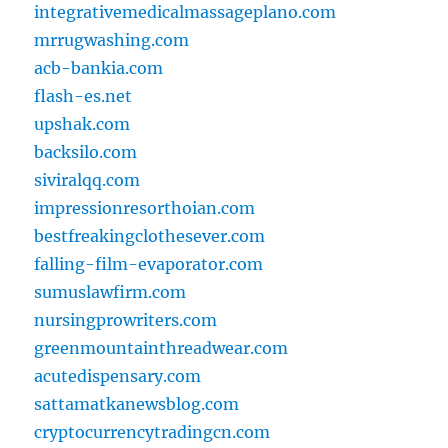
integrativemedicalmassageplano.com
mrrugwashing.com
acb-bankia.com
flash-es.net
upshak.com
backsilo.com
siviralqq.com
impressionresorthoian.com
bestfreakingclothesever.com
falling-film-evaporator.com
sumuslawfirm.com
nursingprowriters.com
greenmountainthreadwear.com
acutedispensary.com
sattamatkanewsblog.com
cryptocurrencytradingcn.com