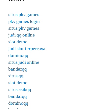
situs pkv games
pkv games login
situs pkv games
judi qq online
slot demo
judi slot terpercaya
dominoqq
situs judi online
bandarqq
situs qq
slot demo
situs asikqq
bandarqq
dominoqq