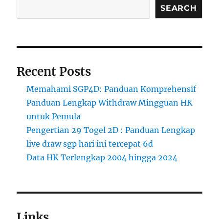
SEARCH
Recent Posts
Memahami SGP4D: Panduan Komprehensif
Panduan Lengkap Withdraw Mingguan HK
untuk Pemula
Pengertian 29 Togel 2D : Panduan Lengkap
live draw sgp hari ini tercepat 6d
Data HK Terlengkap 2004 hingga 2024
Links