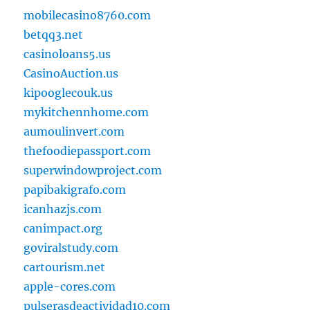
mobilecasino8760.com
betqq3.net
casinoloans5.us
CasinoAuction.us
kipooglecouk.us
mykitchennhome.com
aumoulinvert.com
thefoodiepassport.com
superwindowproject.com
papibakigrafo.com
icanhazjs.com
canimpact.org
goviralstudy.com
cartourism.net
apple-cores.com
pulserasdeactividad10.com