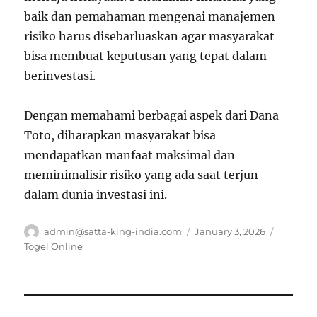
baik dan pemahaman mengenai manajemen
risiko harus disebarluaskan agar masyarakat
bisa membuat keputusan yang tepat dalam
berinvestasi.
Dengan memahami berbagai aspek dari Dana
Toto, diharapkan masyarakat bisa
mendapatkan manfaat maksimal dan
meminimalisir risiko yang ada saat terjun
dalam dunia investasi ini.
Author
Posted
Categor
admin@satta-king-india.com
January 3, 2026
on
Togel Online
Post