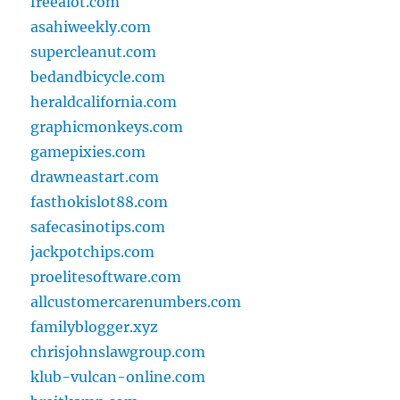
freealot.com
asahiweekly.com
supercleanut.com
bedandbicycle.com
heraldcalifornia.com
graphicmonkeys.com
gamepixies.com
drawneastart.com
fasthokislot88.com
safecasinotips.com
jackpotchips.com
proelitesoftware.com
allcustomercarenumbers.com
familyblogger.xyz
chrisjohnslawgroup.com
klub-vulcan-online.com