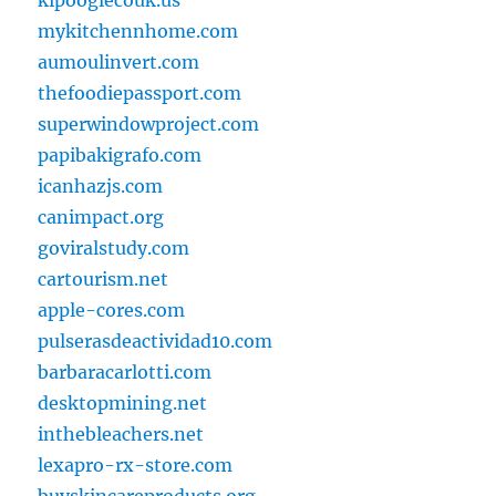
kipooglecouk.us
mykitchennhome.com
aumoulinvert.com
thefoodiepassport.com
superwindowproject.com
papibakigrafo.com
icanhazjs.com
canimpact.org
goviralstudy.com
cartourism.net
apple-cores.com
pulserasdeactividad10.com
barbaracarlotti.com
desktopmining.net
inthebleachers.net
lexapro-rx-store.com