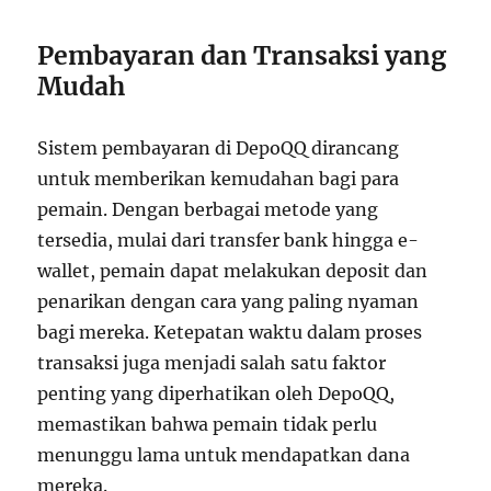
Pembayaran dan Transaksi yang
Mudah
Sistem pembayaran di DepoQQ dirancang
untuk memberikan kemudahan bagi para
pemain. Dengan berbagai metode yang
tersedia, mulai dari transfer bank hingga e-
wallet, pemain dapat melakukan deposit dan
penarikan dengan cara yang paling nyaman
bagi mereka. Ketepatan waktu dalam proses
transaksi juga menjadi salah satu faktor
penting yang diperhatikan oleh DepoQQ,
memastikan bahwa pemain tidak perlu
menunggu lama untuk mendapatkan dana
mereka.