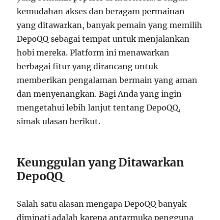
kemudahan akses dan beragam permainan
yang ditawarkan, banyak pemain yang memilih
DepoQQ sebagai tempat untuk menjalankan
hobi mereka. Platform ini menawarkan
berbagai fitur yang dirancang untuk
memberikan pengalaman bermain yang aman
dan menyenangkan. Bagi Anda yang ingin
mengetahui lebih lanjut tentang DepoQQ,
simak ulasan berikut.
Keunggulan yang Ditawarkan
DepoQQ
Salah satu alasan mengapa DepoQQ banyak
diminati adalah karena antarmuka pengguna