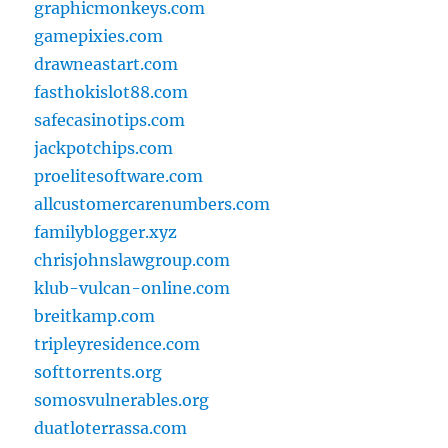
graphicmonkeys.com
gamepixies.com
drawneastart.com
fasthokislot88.com
safecasinotips.com
jackpotchips.com
proelitesoftware.com
allcustomercarenumbers.com
familyblogger.xyz
chrisjohnslawgroup.com
klub-vulcan-online.com
breitkamp.com
tripleyresidence.com
softtorrents.org
somosvulnerables.org
duatloterrassa.com