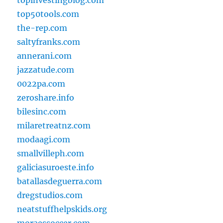
topinvestingblog.com
top50tools.com
the-rep.com
saltyfranks.com
annerani.com
jazzatude.com
0022pa.com
zeroshare.info
bilesinc.com
milaretreatnz.com
modaagi.com
smallvilleph.com
galiciasuroeste.info
batallasdeguerra.com
dregstudios.com
neatstuffhelpskids.org