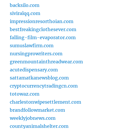
backsilo.com
siviralqq.com
impressionresorthoian.com
bestfreakingclothesever.com
falling-film-evaporator.com
sumuslawfirm.com
nursingprowriters.com
greenmountainthreadwear.com
acutedispensary.com
sattamatkanewsblog.com
cryptocurrencytradingcn.com
totowaz.com
charlestonwipesettlement.com
brandfollowmarket.com
weeklyjobnews.com
countyanimalshelter.com