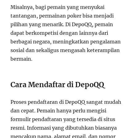
Misalnya, bagi pemain yang menyukai
tantangan, permainan poker bisa menjadi
pilihan yang menarik. Di DepoQQ, pemain
dapat berkompetisi dengan lainnya dari
berbagai negara, meningkatkan pengalaman
sosial dan sekaligus mengasah keterampilan
bermain.
Cara Mendaftar di DepoQQ
Proses pendaftaran di DepoQQ sangat mudah
dan cepat. Pemain hanya perlu mengisi
formulir pendaftaran yang tersedia di situs
resmi. Informasi yang dibutuhkan biasanya
mencakup nama, alamat email, dan nomor