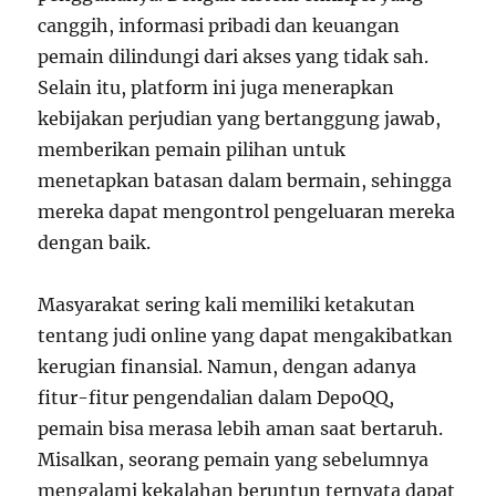
canggih, informasi pribadi dan keuangan
pemain dilindungi dari akses yang tidak sah.
Selain itu, platform ini juga menerapkan
kebijakan perjudian yang bertanggung jawab,
memberikan pemain pilihan untuk
menetapkan batasan dalam bermain, sehingga
mereka dapat mengontrol pengeluaran mereka
dengan baik.
Masyarakat sering kali memiliki ketakutan
tentang judi online yang dapat mengakibatkan
kerugian finansial. Namun, dengan adanya
fitur-fitur pengendalian dalam DepoQQ,
pemain bisa merasa lebih aman saat bertaruh.
Misalkan, seorang pemain yang sebelumnya
mengalami kekalahan beruntun ternyata dapat