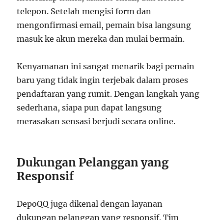
telepon. Setelah mengisi form dan
mengonfirmasi email, pemain bisa langsung
masuk ke akun mereka dan mulai bermain.
Kenyamanan ini sangat menarik bagi pemain
baru yang tidak ingin terjebak dalam proses
pendaftaran yang rumit. Dengan langkah yang
sederhana, siapa pun dapat langsung
merasakan sensasi berjudi secara online.
Dukungan Pelanggan yang
Responsif
DepoQQ juga dikenal dengan layanan
dukungan pelanggan yang responsif. Tim