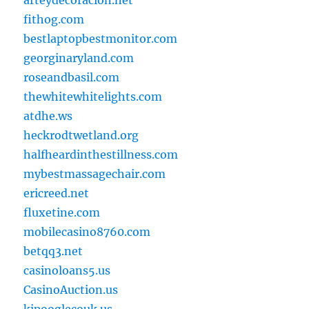
arteydecoracion.net
fithog.com
bestlaptopbestmonitor.com
georginaryland.com
roseandbasil.com
thewhitewhitelights.com
atdhe.ws
heckrodtwetland.org
halfheardinthestillness.com
mybestmassagechair.com
ericreed.net
fluxetine.com
mobilecasino8760.com
betqq3.net
casinoloans5.us
CasinoAuction.us