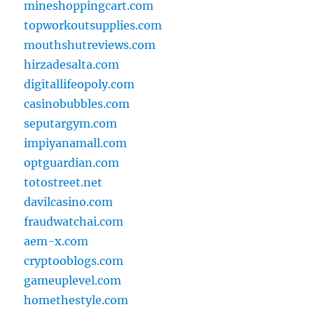
mineshoppingcart.com
topworkoutsupplies.com
mouthshutreviews.com
hirzadesalta.com
digitallifeopoly.com
casinobubbles.com
seputargym.com
impiyanamall.com
optguardian.com
totostreet.net
davilcasino.com
fraudwatchai.com
aem-x.com
cryptooblogs.com
gameuplevel.com
homethestyle.com