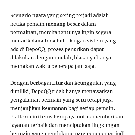
Scenario nyata yang sering terjadi adalah
ketika pemain menang besar dalam
permainan, mereka tentunya ingin segera
menarik dana tersebut. Dengan sistem yang
ada di DepoQQ, proses penarikan dapat
dilakukan dengan mudah, biasanya hanya
memakan waktu beberapa jam saja.
Dengan berbagai fitur dan keunggulan yang
dimiliki, DepoQQ tidak hanya menawarkan
pengalaman bermain yang seru tetapi juga
menjanjikan keamanan bagi setiap pemain.
Platform ini terus berupaya untuk memberikan
layanan terbaik dan menciptakan lingkungan
bermain yang mendukung para penggemar judi