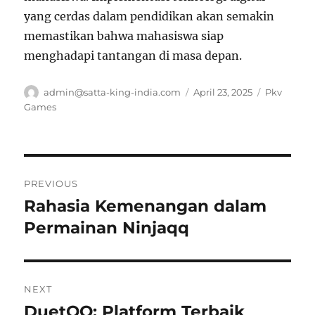
yang cerdas dalam pendidikan akan semakin
memastikan bahwa mahasiswa siap
menghadapi tantangan di masa depan.
Author
Posted
Categories
admin@satta-king-india.com
April 23, 2025
Pkv
on
Games
Post
PREVIOUS
navigation
Rahasia Kemenangan dalam
Previous
post:
Permainan Ninjaqq
NEXT
DuetQQ: Platform Terbaik
Next