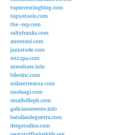
topinvestingblog.com
top50tools.com
the-rep.com
saltyfranks.com
annerani.com
jazzatude.com
0022pa.com
zeroshare.info
bilesinc.com
milaretreatnz.com
modaagi.com
smallvilleph.com
galiciasuroeste.info
batallasdeguerra.com
dregstudios.com
neatstuffhelpskids.org