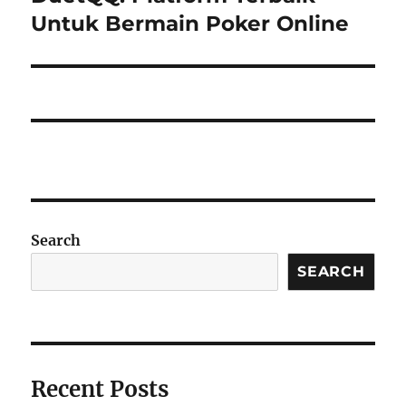
post:
Untuk Bermain Poker Online
Search
SEARCH
Recent Posts