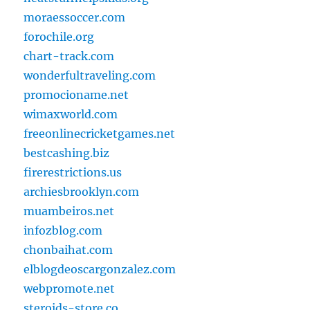
moraessoccer.com
forochile.org
chart-track.com
wonderfultraveling.com
promocioname.net
wimaxworld.com
freeonlinecricketgames.net
bestcashing.biz
firerestrictions.us
archiesbrooklyn.com
muambeiros.net
infozblog.com
chonbaihat.com
elblogdeoscargonzalez.com
webpromote.net
steroids-store.co