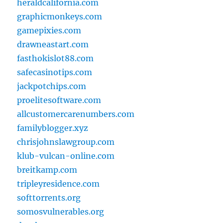
heraldcalifornia.com
graphicmonkeys.com
gamepixies.com
drawneastart.com
fasthokislot88.com
safecasinotips.com
jackpotchips.com
proelitesoftware.com
allcustomercarenumbers.com
familyblogger.xyz
chrisjohnslawgroup.com
klub-vulcan-online.com
breitkamp.com
tripleyresidence.com
softtorrents.org
somosvulnerables.org