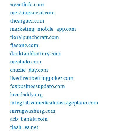
weactinfo.com
meshingsocial.com
thearguer.com
marketing-mobile-app.com
floralpunchcraft.com
fiasone.com
danktankbattery.com
mealudo.com
charlie-day.com
livedirectbettingpoker.com
foxbusinessupdate.com
lovedaddy.org
integrativemedicalmassageplano.com
mrrugwashing.com
acb-bankia.com
flash-es.net