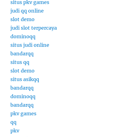
situs pkv games
judi qq online
slot demo
judi slot terpercaya
dominoqq
situs judi online
bandarqq
situs qq
slot demo
situs asikqq
bandarqq
dominoqq
bandarqq
pkv games
qq
pkv