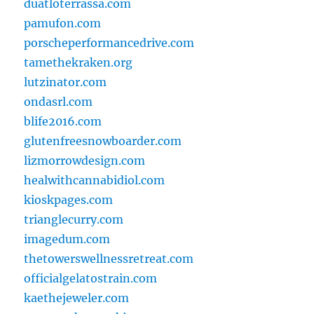
duatloterrassa.com
pamufon.com
porscheperformancedrive.com
tamethekraken.org
lutzinator.com
ondasrl.com
blife2016.com
glutenfreesnowboarder.com
lizmorrowdesign.com
healwithcannabidiol.com
kioskpages.com
trianglecurry.com
imagedum.com
thetowerswellnessretreat.com
officialgelatostrain.com
kaethejeweler.com