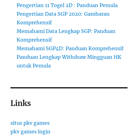
Pengertian 11 Togel 2D : Panduan Pemula
Pengertian Data SGP 2020: Gambaran
Komprehensif
Memahami Data Lengkap SGP: Panduan
Komprehensif
Memahami SGP4D: Panduan Komprehensif
Panduan Lengkap Withdraw Mingguan HK
untuk Pemula
Links
situs pkv games
pkv games login