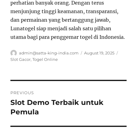
perhatian banyak orang. Dengan terus
menjunjung tinggi keamanan, transparansi,
dan permainan yang bertanggung jawab,
Lunatogel siap menjadi salah satu pilihan
utama bagi para penggemar togel di Indonesia.
Author
Posted
Categori
admin@satta-king-india.com
August 19, 2025
on
Slot Gacor
,
Togel Online
Post
PREVIOUS
navigation
Slot Demo Terbaik untuk
Previous
post:
Pemula