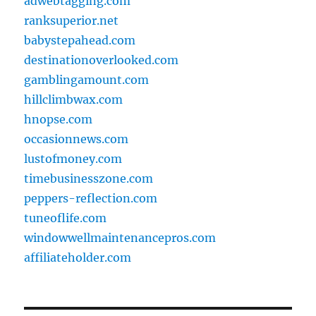
adwebtagging.com
ranksuperior.net
babystepahead.com
destinationoverlooked.com
gamblingamount.com
hillclimbwax.com
hnopse.com
occasionnews.com
lustofmoney.com
timebusinesszone.com
peppers-reflection.com
tuneoflife.com
windowwellmaintenancepros.com
affiliateholder.com