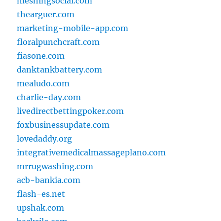
meshingsocial.com
thearguer.com
marketing-mobile-app.com
floralpunchcraft.com
fiasone.com
danktankbattery.com
mealudo.com
charlie-day.com
livedirectbettingpoker.com
foxbusinessupdate.com
lovedaddy.org
integrativemedicalmassageplano.com
mrrugwashing.com
acb-bankia.com
flash-es.net
upshak.com