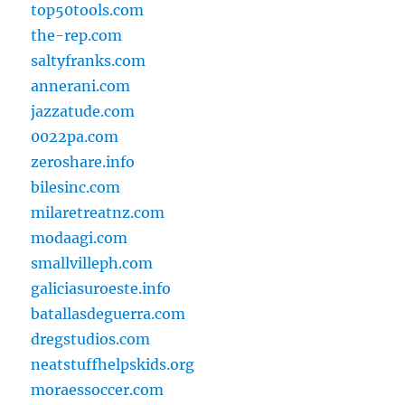
top50tools.com
the-rep.com
saltyfranks.com
annerani.com
jazzatude.com
0022pa.com
zeroshare.info
bilesinc.com
milaretreatnz.com
modaagi.com
smallvilleph.com
galiciasuroeste.info
batallasdeguerra.com
dregstudios.com
neatstuffhelpskids.org
moraessoccer.com