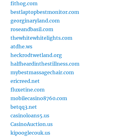
fithog.com
bestlaptopbestmonitor.com
georginaryland.com
roseandbasil.com
thewhitewhitelights.com
atdhe.ws
heckrodtwetland.org
halfheardinthestillness.com
mybestmassagechair.com
ericreed.net
fluxetine.com
mobilecasino8760.com
betqq3.net
casinoloans5.us
CasinoAuction.us
kipooglecouk.us