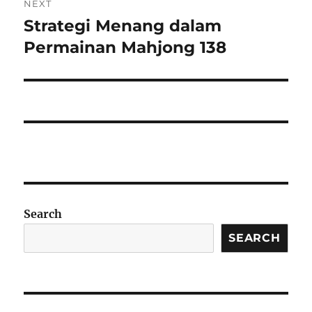
NEXT
Strategi Menang dalam
Next
post:
Permainan Mahjong 138
Search
SEARCH