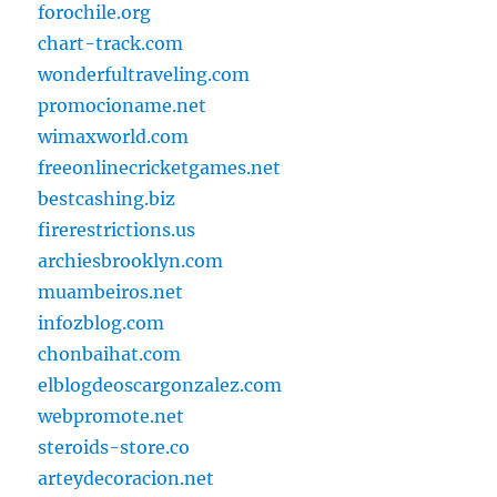
forochile.org
chart-track.com
wonderfultraveling.com
promocioname.net
wimaxworld.com
freeonlinecricketgames.net
bestcashing.biz
firerestrictions.us
archiesbrooklyn.com
muambeiros.net
infozblog.com
chonbaihat.com
elblogdeoscargonzalez.com
webpromote.net
steroids-store.co
arteydecoracion.net