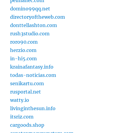
pelmanec.com
domino99qq.net
directoryoftheweb.com
donttellashton.com
rush3studio.com
roro90.com
herzio.com
in-hi5.com
krainafantasy.info
todas-noticias.com
senikartu.com
rusportal.net
watty.io
livinginthesun.info
itsriz.com
cargoods.shop