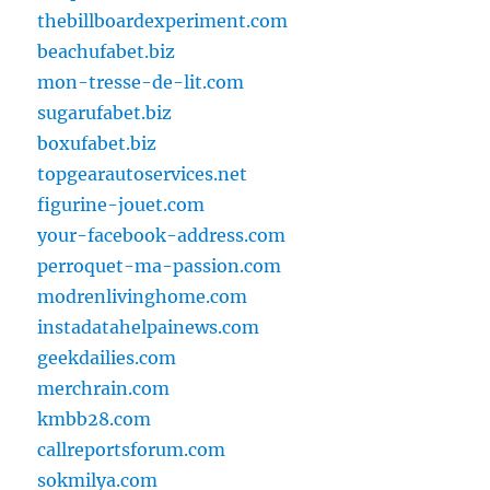
thebillboardexperiment.com
beachufabet.biz
mon-tresse-de-lit.com
sugarufabet.biz
boxufabet.biz
topgearautoservices.net
figurine-jouet.com
your-facebook-address.com
perroquet-ma-passion.com
modrenlivinghome.com
instadatahelpainews.com
geekdailies.com
merchrain.com
kmbb28.com
callreportsforum.com
sokmilya.com