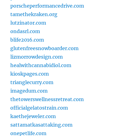
porscheperformancedrive.com
tamethekraken.org
lutzinator.com
ondasrl.com
blife2016.com
glutenfreesnowboarder.com
lizmorrowdesign.com
healwithcannabidiol.com
kioskpages.com
trianglecurry.com
imagedum.com
thetowerswellnessretreat.com
officialgelatostrain.com
kaethejeweler.com
sattamatkasattaking.com
onepetlife.com