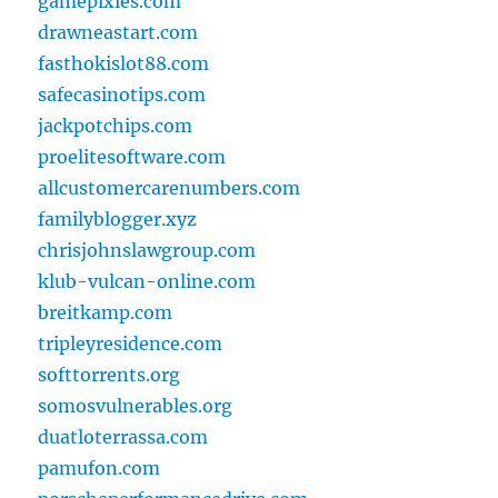
gamepixies.com
drawneastart.com
fasthokislot88.com
safecasinotips.com
jackpotchips.com
proelitesoftware.com
allcustomercarenumbers.com
familyblogger.xyz
chrisjohnslawgroup.com
klub-vulcan-online.com
breitkamp.com
tripleyresidence.com
softtorrents.org
somosvulnerables.org
duatloterrassa.com
pamufon.com