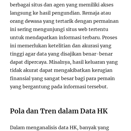
berbagai situs dan agen yang memiliki akses
langsung ke hasil pengundian. Remaja atau
orang dewasa yang tertarik dengan permainan
ini sering mengunjungi situs web tertentu
untuk mendapatkan informasi terbaru. Proses
ini memerlukan ketelitian dan akurasi yang
tinggi agar data yang disajikan benar-benar
dapat dipercaya. Misalnya, hasil keluaran yang
tidak akurat dapat mengakibatkan kerugian
finansial yang sangat besar bagi para pemain
yang bergantung pada informasi tersebut.
Pola dan Tren dalam Data HK
Dalam menganalisis data HK, banyak yang