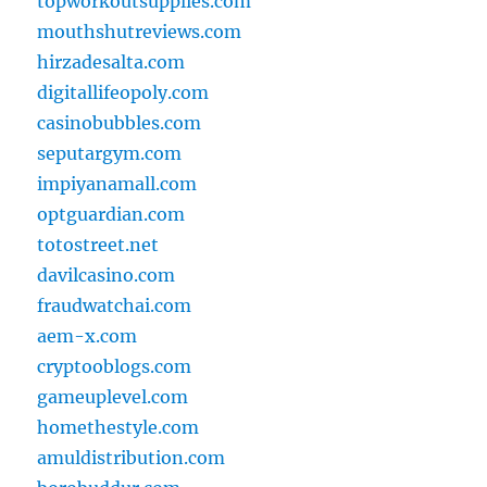
topworkoutsupplies.com
mouthshutreviews.com
hirzadesalta.com
digitallifeopoly.com
casinobubbles.com
seputargym.com
impiyanamall.com
optguardian.com
totostreet.net
davilcasino.com
fraudwatchai.com
aem-x.com
cryptooblogs.com
gameuplevel.com
homethestyle.com
amuldistribution.com