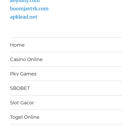
abyluny.com
boomjavtrk.com
apklead.net
Home
Casino Online
Pkv Games
SBOBET
Slot Gacor
Togel Online