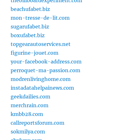
thebillboardexperiment.com
beachufabet.biz
mon-tresse-de-lit.com
sugarufabet.biz
boxufabet.biz
topgearautoservices.net
figurine-jouet.com
your-facebook-address.com
perroquet-ma-passion.com
modrenlivinghome.com
instadatahelpainews.com
geekdailies.com
merchrain.com
kmbb28.com
callreportsforum.com
sokmilya.com