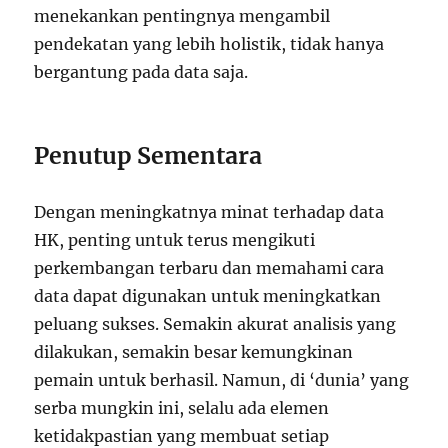
menekankan pentingnya mengambil
pendekatan yang lebih holistik, tidak hanya
bergantung pada data saja.
Penutup Sementara
Dengan meningkatnya minat terhadap data
HK, penting untuk terus mengikuti
perkembangan terbaru dan memahami cara
data dapat digunakan untuk meningkatkan
peluang sukses. Semakin akurat analisis yang
dilakukan, semakin besar kemungkinan
pemain untuk berhasil. Namun, di ‘dunia’ yang
serba mungkin ini, selalu ada elemen
ketidakpastian yang membuat setiap