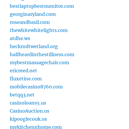
bestlaptopbestmonitor.com
georginaryland.com
roseandbasil.com
thewhitewhitelights.com
atdhe.ws
heckrodtwetland.org
halfheardinthestillness.com
mybestmassagechair.com
ericreed.net
fluxetine.com
mobilecasino8760.com
betqq3.net
casinoloans5.us
CasinoAuction.us
kipooglecouk.us
mykitchennhome.com