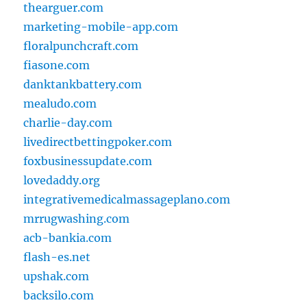
thearguer.com
marketing-mobile-app.com
floralpunchcraft.com
fiasone.com
danktankbattery.com
mealudo.com
charlie-day.com
livedirectbettingpoker.com
foxbusinessupdate.com
lovedaddy.org
integrativemedicalmassageplano.com
mrrugwashing.com
acb-bankia.com
flash-es.net
upshak.com
backsilo.com