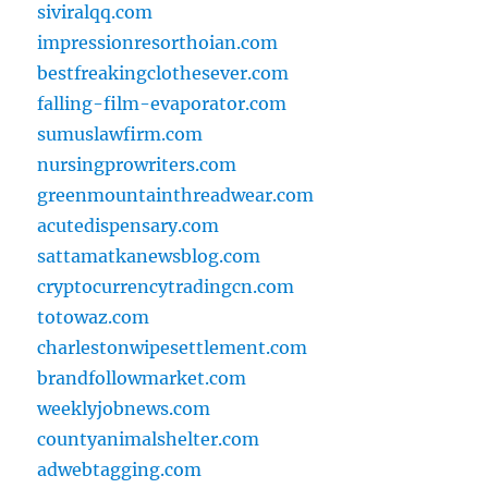
siviralqq.com
impressionresorthoian.com
bestfreakingclothesever.com
falling-film-evaporator.com
sumuslawfirm.com
nursingprowriters.com
greenmountainthreadwear.com
acutedispensary.com
sattamatkanewsblog.com
cryptocurrencytradingcn.com
totowaz.com
charlestonwipesettlement.com
brandfollowmarket.com
weeklyjobnews.com
countyanimalshelter.com
adwebtagging.com