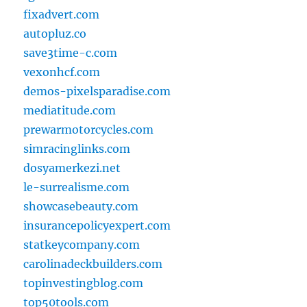
fixadvert.com
autopluz.co
save3time-c.com
vexonhcf.com
demos-pixelsparadise.com
mediatitude.com
prewarmotorcycles.com
simracinglinks.com
dosyamerkezi.net
le-surrealisme.com
showcasebeauty.com
insurancepolicyexpert.com
statkeycompany.com
carolinadeckbuilders.com
topinvestingblog.com
top50tools.com