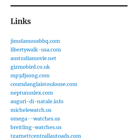
Links
jimsfamousbbq.com
libertywalk-usa.com
australiamovie.net
gizmobird.co.uk
mp3djsong.com
coursdanglaistoulouse.com
neptunuslex.com
auguri-di-natale.info
michelewatch.us
omega--watches.us
breitling-watches.us
tgarnettcentrallautoads.com