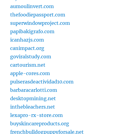
aumoulinvert.com
thefoodiepassport.com
superwindowproject.com
papibakigrafo.com
icanhazjs.com
canimpact.org
goviralstudy.com
cartourism.net
apple-cores.com
pulserasdeactividad10.com
barbaracarlotti.com
desktopmining.net
inthebleachers.net
lexapro-rx-store.com
buyskincareproducts.org
frenchbulldogpuppyforsale.net