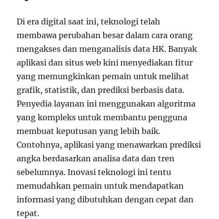
Di era digital saat ini, teknologi telah
membawa perubahan besar dalam cara orang
mengakses dan menganalisis data HK. Banyak
aplikasi dan situs web kini menyediakan fitur
yang memungkinkan pemain untuk melihat
grafik, statistik, dan prediksi berbasis data.
Penyedia layanan ini menggunakan algoritma
yang kompleks untuk membantu pengguna
membuat keputusan yang lebih baik.
Contohnya, aplikasi yang menawarkan prediksi
angka berdasarkan analisa data dan tren
sebelumnya. Inovasi teknologi ini tentu
memudahkan pemain untuk mendapatkan
informasi yang dibutuhkan dengan cepat dan
tepat.