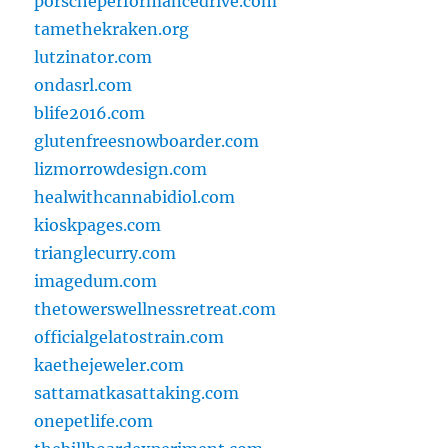
porscheperformancedrive.com
tamethekraken.org
lutzinator.com
ondasrl.com
blife2016.com
glutenfreesnowboarder.com
lizmorrowdesign.com
healwithcannabidiol.com
kioskpages.com
trianglecurry.com
imagedum.com
thetowerswellnessretreat.com
officialgelatostrain.com
kaethejeweler.com
sattamatkasattaking.com
onepetlife.com