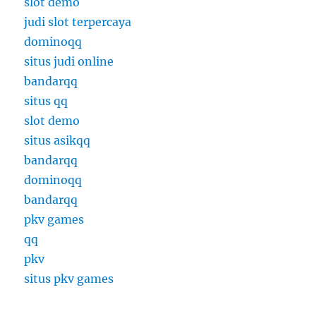
slot demo
judi slot terpercaya
dominoqq
situs judi online
bandarqq
situs qq
slot demo
situs asikqq
bandarqq
dominoqq
bandarqq
pkv games
qq
pkv
situs pkv games