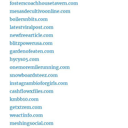
fosterscoachhousetavern.com
mesasdecultivoonline.com
boilersnbits.com
latestviralpost.com
newfreearticle.com
blitzpowerusa.com
gardenofeaten.com
hycys05.com
onemoremilerunning.com
snowboardsteez.com
instagrambioforgirls.com
cashflowxfiles.com
kmbb10.com
getxtrem.com
weactinfo.com
meshingsocial.com