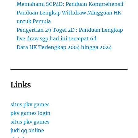
Memahami SGP4D: Panduan Komprehensif
Panduan Lengkap Withdraw Mingguan HK
untuk Pemula
Pengertian 29 Togel 2D : Panduan Lengkap
live draw sgp hari ini tercepat 6d
Data HK Terlengkap 2004 hingga 2024
Links
situs pkv games
pkv games login
situs pkv games
judi qq online