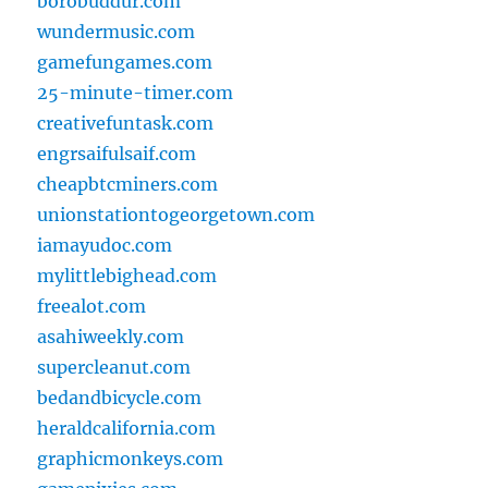
borobuddur.com
wundermusic.com
gamefungames.com
25-minute-timer.com
creativefuntask.com
engrsaifulsaif.com
cheapbtcminers.com
unionstationtogeorgetown.com
iamayudoc.com
mylittlebighead.com
freealot.com
asahiweekly.com
supercleanut.com
bedandbicycle.com
heraldcalifornia.com
graphicmonkeys.com