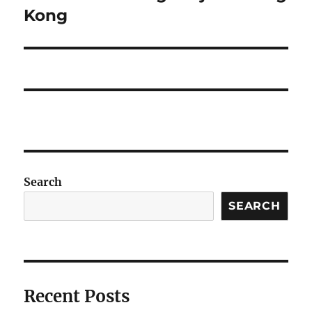
post:
Kong
Search
SEARCH
Recent Posts