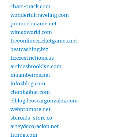
chart-track.com
wonderfultraveling.com
promocioname.net
wimaxworld.com
freeonlinecricketgames.net
bestcashing.biz
firerestrictions.us
archiesbrooklyn.com
muambeiros.net
infozblog.com
chonbaihat.com
elblogdeoscargonzalez.com
webpromote.net
steroids-store.co
arteydecoracion.net
fithog.com