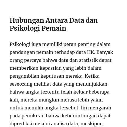
Hubungan Antara Data dan
Psikologi Pemain
Psikologi juga memiliki peran penting dalam
pandangan pemain terhadap data HK. Banyak
orang percaya bahwa data dan statistik dapat
memberikan kepastian yang lebih dalam
pengambilan keputusan mereka. Ketika
seseorang melihat data yang menunjukkan
bahwa angka tertentu telah keluar beberapa
kali, mereka mungkin merasa lebih yakin
untuk memilih angka tersebut. Ini mengarah
pada pemikiran bahwa keberuntungan dapat
diprediksi melalui analisa data, meskipun