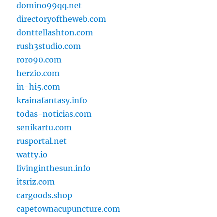
domino99qq.net
directoryoftheweb.com
donttellashton.com
rush3studio.com
roro90.com
herzio.com
in-hi5.com
krainafantasy.info
todas-noticias.com
senikartu.com
rusportal.net
watty.io
livinginthesun.info
itsriz.com
cargoods.shop
capetownacupuncture.com