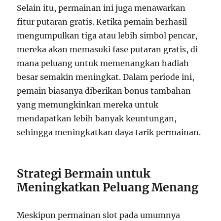
Selain itu, permainan ini juga menawarkan
fitur putaran gratis. Ketika pemain berhasil
mengumpulkan tiga atau lebih simbol pencar,
mereka akan memasuki fase putaran gratis, di
mana peluang untuk memenangkan hadiah
besar semakin meningkat. Dalam periode ini,
pemain biasanya diberikan bonus tambahan
yang memungkinkan mereka untuk
mendapatkan lebih banyak keuntungan,
sehingga meningkatkan daya tarik permainan.
Strategi Bermain untuk
Meningkatkan Peluang Menang
Meskipun permainan slot pada umumnya