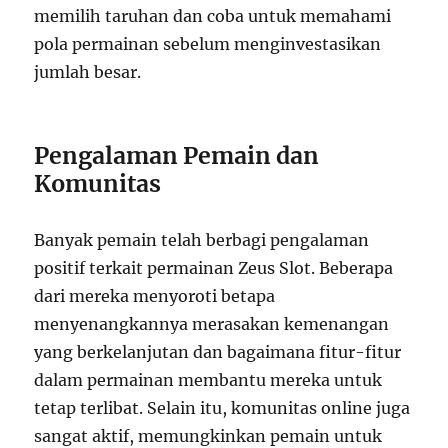
memilih taruhan dan coba untuk memahami
pola permainan sebelum menginvestasikan
jumlah besar.
Pengalaman Pemain dan
Komunitas
Banyak pemain telah berbagi pengalaman
positif terkait permainan Zeus Slot. Beberapa
dari mereka menyoroti betapa
menyenangkannya merasakan kemenangan
yang berkelanjutan dan bagaimana fitur-fitur
dalam permainan membantu mereka untuk
tetap terlibat. Selain itu, komunitas online juga
sangat aktif, memungkinkan pemain untuk