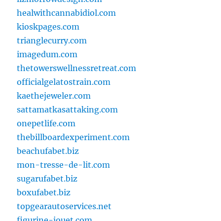
healwithcannabidiol.com
kioskpages.com
trianglecurry.com
imagedum.com
thetowerswellnessretreat.com
officialgelatostrain.com
kaethejeweler.com
sattamatkasattaking.com
onepetlife.com
thebillboardexperiment.com
beachufabet.biz
mon-tresse-de-lit.com
sugarufabet.biz
boxufabet.biz
topgearautoservices.net
figurine-jouet.com