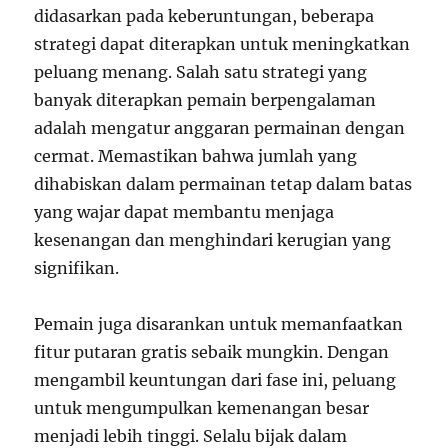
didasarkan pada keberuntungan, beberapa
strategi dapat diterapkan untuk meningkatkan
peluang menang. Salah satu strategi yang
banyak diterapkan pemain berpengalaman
adalah mengatur anggaran permainan dengan
cermat. Memastikan bahwa jumlah yang
dihabiskan dalam permainan tetap dalam batas
yang wajar dapat membantu menjaga
kesenangan dan menghindari kerugian yang
signifikan.
Pemain juga disarankan untuk memanfaatkan
fitur putaran gratis sebaik mungkin. Dengan
mengambil keuntungan dari fase ini, peluang
untuk mengumpulkan kemenangan besar
menjadi lebih tinggi. Selalu bijak dalam