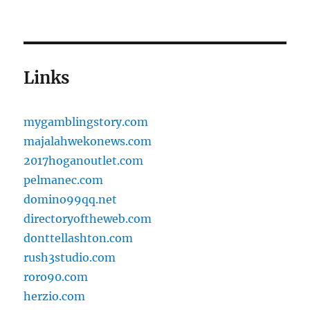
Links
mygamblingstory.com
majalahwekonews.com
2017hoganoutlet.com
pelmanec.com
domino99qq.net
directoryoftheweb.com
donttellashton.com
rush3studio.com
roro90.com
herzio.com