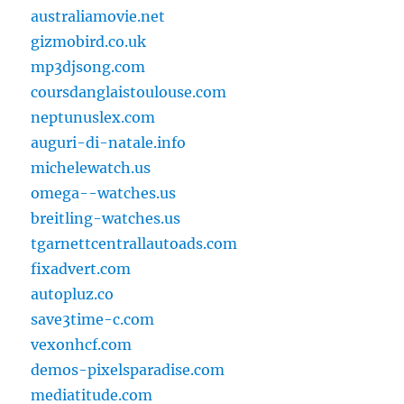
australiamovie.net
gizmobird.co.uk
mp3djsong.com
coursdanglaistoulouse.com
neptunuslex.com
auguri-di-natale.info
michelewatch.us
omega--watches.us
breitling-watches.us
tgarnettcentrallautoads.com
fixadvert.com
autopluz.co
save3time-c.com
vexonhcf.com
demos-pixelsparadise.com
mediatitude.com