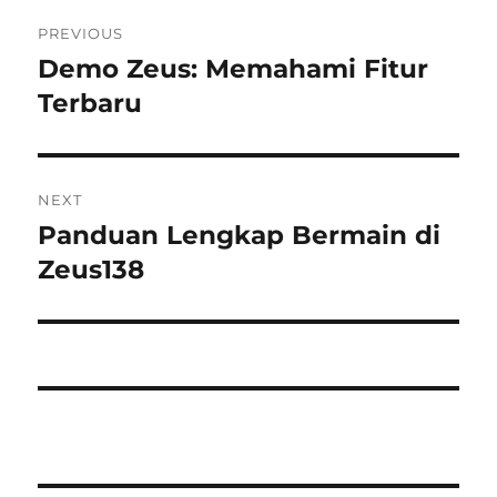
Post
PREVIOUS
navigation
Demo Zeus: Memahami Fitur
Previous
post:
Terbaru
NEXT
Panduan Lengkap Bermain di
Next
post:
Zeus138