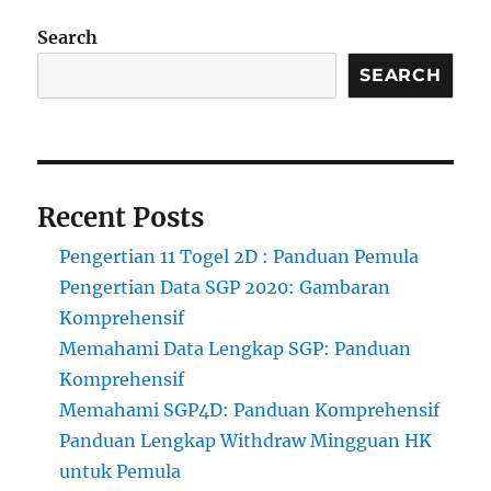
Search
SEARCH
Recent Posts
Pengertian 11 Togel 2D : Panduan Pemula
Pengertian Data SGP 2020: Gambaran
Komprehensif
Memahami Data Lengkap SGP: Panduan
Komprehensif
Memahami SGP4D: Panduan Komprehensif
Panduan Lengkap Withdraw Mingguan HK
untuk Pemula