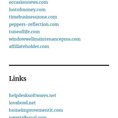
occasionnews.com
lustofmoney.com
timebusinesszone.com
peppers-reflection.com
tuneoflife.com
windowwellmaintenancepros.com
affiliateholder.com
Links
helpdesksoftwares.net
lovabowl.net
homeimprovementit.com
newstribunal.com