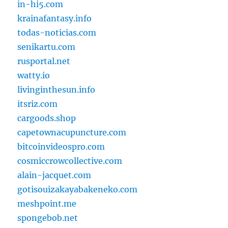
in-hi5.com
krainafantasy.info
todas-noticias.com
senikartu.com
rusportal.net
watty.io
livinginthesun.info
itsriz.com
cargoods.shop
capetownacupuncture.com
bitcoinvideospro.com
cosmiccrowcollective.com
alain-jacquet.com
gotisouizakayabakeneko.com
meshpoint.me
spongebob.net