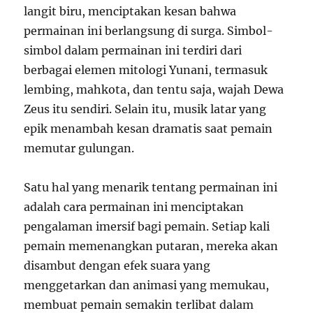
langit biru, menciptakan kesan bahwa
permainan ini berlangsung di surga. Simbol-
simbol dalam permainan ini terdiri dari
berbagai elemen mitologi Yunani, termasuk
lembing, mahkota, dan tentu saja, wajah Dewa
Zeus itu sendiri. Selain itu, musik latar yang
epik menambah kesan dramatis saat pemain
memutar gulungan.
Satu hal yang menarik tentang permainan ini
adalah cara permainan ini menciptakan
pengalaman imersif bagi pemain. Setiap kali
pemain memenangkan putaran, mereka akan
disambut dengan efek suara yang
menggetarkan dan animasi yang memukau,
membuat pemain semakin terlibat dalam