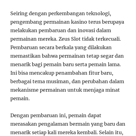
Seiring dengan perkembangan teknologi,
pengembang permainan kasino terus berupaya
melakukan pembaruan dan inovasi dalam
permainan mereka. Zeus Slot tidak terkecuali.
Pembaruan secara berkala yang dilakukan
memastikan bahwa permainan tetap segar dan
menarik bagi pemain baru serta pemain lama.
Ini bisa mencakup penambahan fitur baru,
berbagai tema musiman, dan perubahan dalam
mekanisme permainan untuk menjaga minat
pemain.
Dengan pembaruan ini, pemain dapat
merasakan pengalaman bermain yang baru dan
menarik setiap kali mereka kembali. Selain itu,