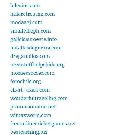
bilesinc.com
milaretreatnz.com
modaagi.com
smallvilleph.com
galiciasuroeste.info
batallasdeguerra.com
dregstudios.com
neatstuffhelpskids.org
moraessoccer.com
forochile.org
chart-track.com
wonderfultraveling.com
promocioname.net
wimaxworld.com
freeonlinecricketgames.net
bestcashing.biz