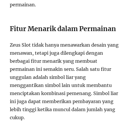
permainan.
Fitur Menarik dalam Permainan
Zeus Slot tidak hanya menawarkan desain yang
menawan, tetapi juga dilengkapi dengan
berbagai fitur menarik yang membuat
permainan ini semakin seru. Salah satu fitur
unggulan adalah simbol liar yang
menggantikan simbol lain untuk membantu
menciptakan kombinasi pemenang. Simbol liar
ini juga dapat memberikan pembayaran yang
lebih tinggi ketika muncul dalam jumlah yang
cukup.