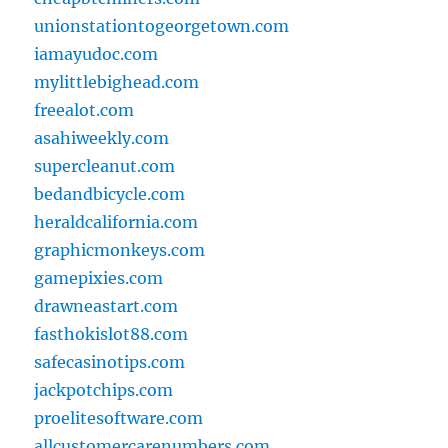
unionstationtogeorgetown.com
iamayudoc.com
mylittlebighead.com
freealot.com
asahiweekly.com
supercleanut.com
bedandbicycle.com
heraldcalifornia.com
graphicmonkeys.com
gamepixies.com
drawneastart.com
fasthokislot88.com
safecasinotips.com
jackpotchips.com
proelitesoftware.com
allcustomercarenumbers.com