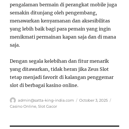
pengalaman bermain di perangkat mobile juga
semakin ditunjang oleh pengembang,
menawarkan kenyamanan dan aksesibilitas
yang lebih baik bagi para pemain yang ingin
menikmati permainan kapan saja dan di mana
saja.
Dengan segala kelebihan dan fitur menarik
yang ditawarkan, tidak heran jika Zeus Slot
tetap menjadi favorit di kalangan penggemar
slot di berbagai kasino online.
Author
Posted
Categori
admin@satta-king-india.com
October 3, 2025
on
Casino Online
,
Slot Gacor