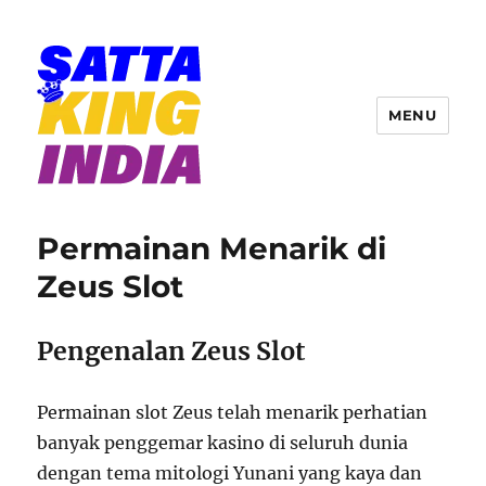
MENU
Situs Slot Online dengan Slot
Gacor dan Server PKV Games
Permainan Menarik di
Terkini
Zeus Slot
Pengenalan Zeus Slot
Permainan slot Zeus telah menarik perhatian
banyak penggemar kasino di seluruh dunia
dengan tema mitologi Yunani yang kaya dan