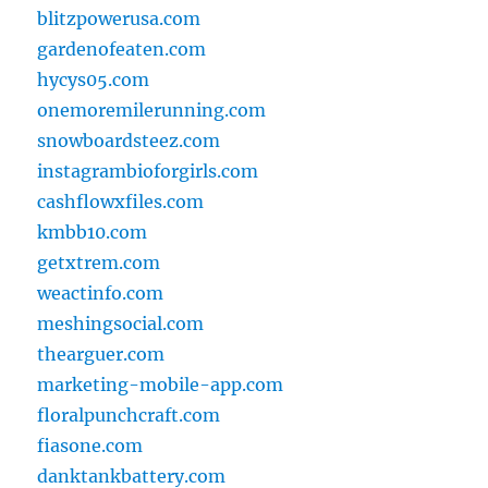
blitzpowerusa.com
gardenofeaten.com
hycys05.com
onemoremilerunning.com
snowboardsteez.com
instagrambioforgirls.com
cashflowxfiles.com
kmbb10.com
getxtrem.com
weactinfo.com
meshingsocial.com
thearguer.com
marketing-mobile-app.com
floralpunchcraft.com
fiasone.com
danktankbattery.com