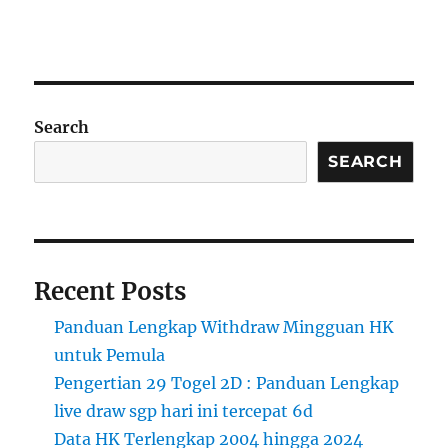
Search
SEARCH
Recent Posts
Panduan Lengkap Withdraw Mingguan HK
untuk Pemula
Pengertian 29 Togel 2D : Panduan Lengkap
live draw sgp hari ini tercepat 6d
Data HK Terlengkap 2004 hingga 2024