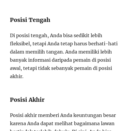
Posisi Tengah
Di posisi tengah, Anda bisa sedikit lebih
fleksibel, tetapi Anda tetap harus berhati-hati
dalam memilih tangan. Anda memiliki lebih
banyak informasi daripada pemain di posisi
awal, tetapi tidak sebanyak pemain di posisi
akhir.
Posisi Akhir
Posisi akhir memberi Anda keuntungan besar
karena Anda dapat melihat bagaimana lawan