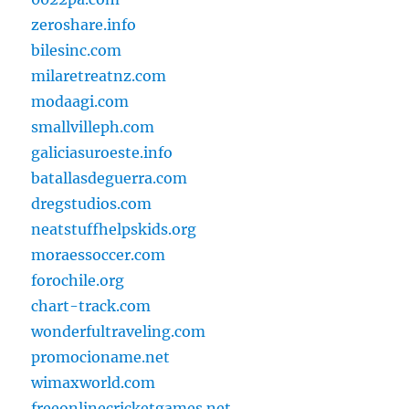
zeroshare.info
bilesinc.com
milaretreatnz.com
modaagi.com
smallvilleph.com
galiciasuroeste.info
batallasdeguerra.com
dregstudios.com
neatstuffhelpskids.org
moraessoccer.com
forochile.org
chart-track.com
wonderfultraveling.com
promocioname.net
wimaxworld.com
freeonlinecricketgames.net