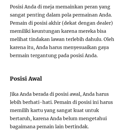
Posisi Anda di meja memainkan peran yang
sangat penting dalam pola permainan Anda.
Pemain di posisi akhir (dekat dengan dealer)
memiliki keuntungan karena mereka bisa
melihat tindakan lawan terlebih dahulu. Oleh
karena itu, Anda harus menyesuaikan gaya
bermain tergantung pada posisi Anda.
Posisi Awal
Jika Anda berada di posisi awal, Anda harus
lebih berhati-hati. Pemain di posisi ini harus
memilih kartu yang sangat kuat untuk
bertaruh, karena Anda belum mengetahui
bagaimana pemain lain bertindak.