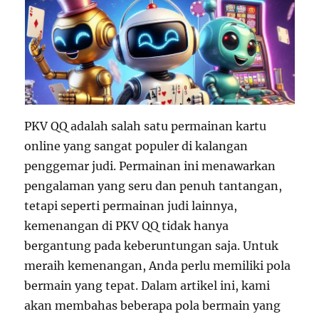
PKV QQ adalah salah satu permainan kartu
online yang sangat populer di kalangan
penggemar judi. Permainan ini menawarkan
pengalaman yang seru dan penuh tantangan,
tetapi seperti permainan judi lainnya,
kemenangan di PKV QQ tidak hanya
bergantung pada keberuntungan saja. Untuk
meraih kemenangan, Anda perlu memiliki pola
bermain yang tepat. Dalam artikel ini, kami
akan membahas beberapa pola bermain yang