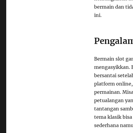
bermain dan tid
ini.
Pengalam
Bermain slot g
mengasyikkan. B
bersantai setela
platform online
permainan. Misa
petualangan ya
tantangan sambil
tema klasik bi
sederhana namu