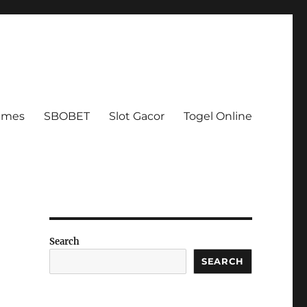
ames
SBOBET
Slot Gacor
Togel Online
mes Terkini
Search
SEARCH