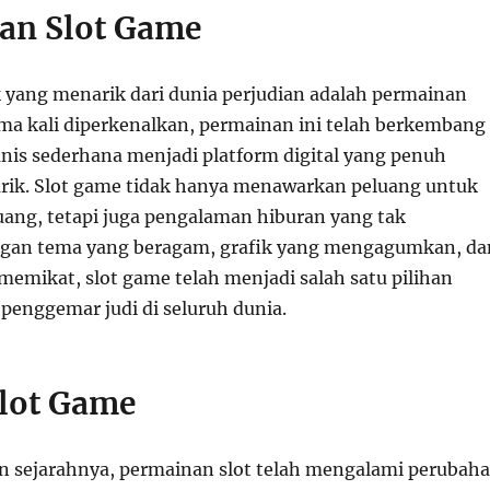
an Slot Game
k yang menarik dari dunia perjudian adalah permainan
tama kali diperkenalkan, permainan ini telah berkembang
nis sederhana menjadi platform digital yang penuh
ik. Slot game tidak hanya menawarkan peluang untuk
ng, tetapi juga pengalaman hiburan yang tak
engan tema yang beragam, grafik yang mengagumkan, da
memikat, slot game telah menjadi salah satu pilihan
penggemar judi di seluruh dunia.
Slot Game
n sejarahnya, permainan slot telah mengalami perubah