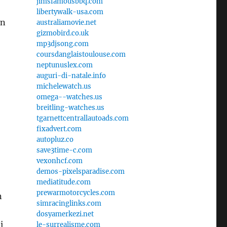
jimsfamousbbq.com
libertywalk-usa.com
un
australiamovie.net
gizmobird.co.uk
mp3djsong.com
coursdanglaistoulouse.com
neptunuslex.com
auguri-di-natale.info
michelewatch.us
omega--watches.us
breitling-watches.us
tgarnettcentrallautoads.com
fixadvert.com
autopluz.co
save3time-c.com
vexonhcf.com
demos-pixelsparadise.com
mediatitude.com
prewarmotorcycles.com
n
simracinglinks.com
dosyamerkezi.net
i
le-surrealisme.com