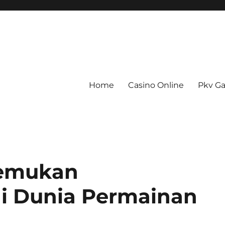
Home
Casino Online
Pkv G
ini di situs slot online terpercaya dengan berbagai fitur unggulan.
 Slot Gacor dan Server PKV Ga
nemukan
i Dunia Permainan