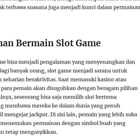
ak terbawa suasana juga menjadi kunci dalam permaina
an Bermain Slot Game
ame bisa menjadi pengalaman yang menyenangkan dan
agi banyak orang, slot game menjadi sarana untuk
h seharian beraktivitas. Saat memasuki kasino atau
, para pemain akan disuguhkan dengan beragam pilihan
lnya, seseorang bisa saja memilih slot bertema
ng membawa mereka ke dalam dunia yang penuh
 mengejar jackpot. Di sisi lain, pemain yang lebih suka
sa menemukan permainan dengan simbol buah yang
n tetap mengasyikkan.