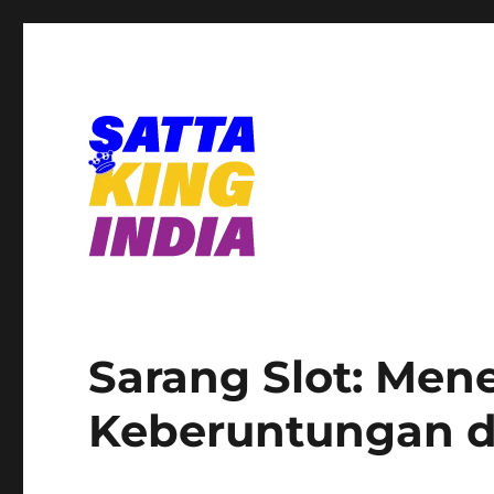
Mainkan slot gacor dengan dukungan server PKV Games terk
Situs Slot Online dengan
Sarang Slot: Me
Keberuntungan d