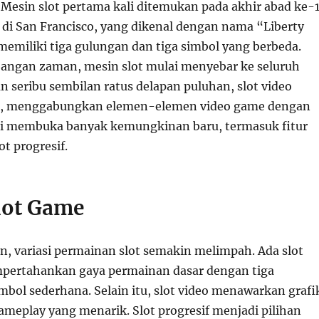
. Mesin slot pertama kali ditemukan pada akhir abad ke-
y di San Francisco, yang dikenal dengan nama “Liberty
 memiliki tiga gulungan dan tiga simbol yang berbeda.
angan zaman, mesin slot mulai menyebar ke seluruh
n seribu sembilan ratus delapan puluhan, slot video
, menggabungkan elemen-elemen video game dengan
ini membuka banyak kemungkinan baru, termasuk fitur
t progresif.
Slot Game
, variasi permainan slot semakin melimpah. Ada slot
mpertahankan gaya permainan dasar dengan tiga
mbol sederhana. Selain itu, slot video menawarkan grafi
ameplay yang menarik. Slot progresif menjadi pilihan