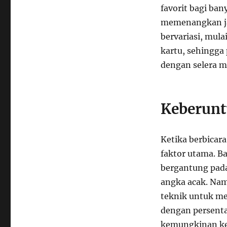
favorit bagi ba
memenangkan ja
bervariasi, mula
kartu, sehingga
dengan selera m
Keberunt
Ketika berbicar
faktor utama. B
bergantung pada
angka acak. Na
teknik untuk m
dengan persenta
kemungkinan kem