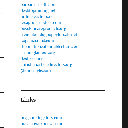
barbaracarlotti.com
desktopmining.net
k
inthebleachers.net
lexapro-rx-store.com
buyskincareproducts.org
frenchbulldogpuppyforsale.net
kogamasquid.com
themultiplicationtablechart.com
casinoglamour.org
dextercoin.io
christianarticledirectory.org
5homestyle.com
Links
mygamblingstory.com
majalahwekonews.com