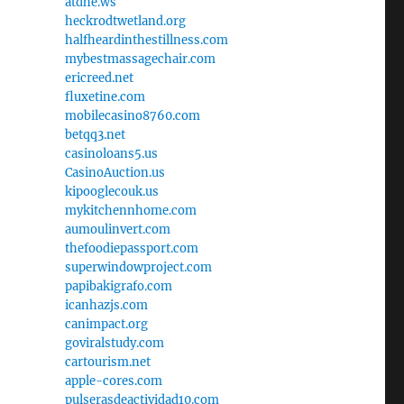
atdhe.ws
heckrodtwetland.org
halfheardinthestillness.com
mybestmassagechair.com
ericreed.net
fluxetine.com
mobilecasino8760.com
betqq3.net
casinoloans5.us
CasinoAuction.us
kipooglecouk.us
mykitchennhome.com
aumoulinvert.com
thefoodiepassport.com
superwindowproject.com
papibakigrafo.com
icanhazjs.com
canimpact.org
goviralstudy.com
cartourism.net
apple-cores.com
pulserasdeactividad10.com