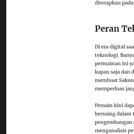
diterapkan pada
Peran Te
Di era digital s
teknologi. Banya
permainan ini 
kapan saja dan 
membuat Sakong
memperluas jang
Pemain kini dap
bersaing dalam
pengembangan st
menganalisis p