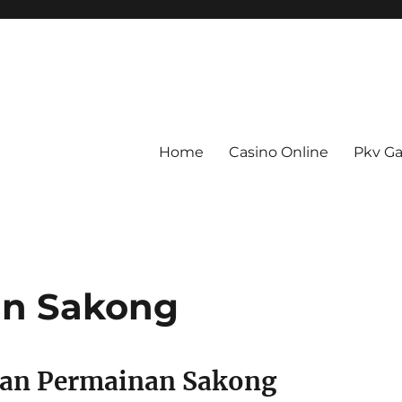
Home
Casino Online
Pkv G
ini di situs slot online terpercaya dengan berbagai fitur unggulan.
 Slot Gacor dan Server PKV Ga
an Sakong
an Permainan Sakong