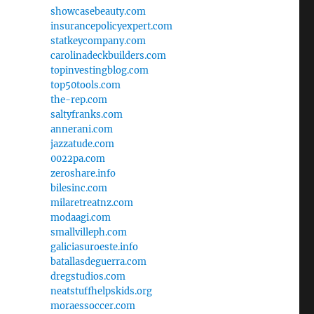
showcasebeauty.com
insurancepolicyexpert.com
statkeycompany.com
carolinadeckbuilders.com
topinvestingblog.com
top50tools.com
the-rep.com
saltyfranks.com
annerani.com
jazzatude.com
0022pa.com
zeroshare.info
bilesinc.com
milaretreatnz.com
modaagi.com
smallvilleph.com
galiciasuroeste.info
batallasdeguerra.com
dregstudios.com
neatstuffhelpskids.org
moraessoccer.com