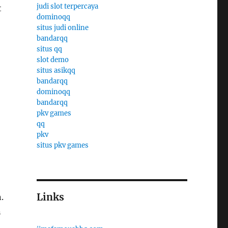
judi slot terpercaya
t
dominoqq
situs judi online
bandarqq
situs qq
slot demo
situs asikqq
bandarqq
dominoqq
bandarqq
pkv games
qq
pkv
situs pkv games
Links
.
n