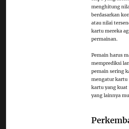
menghitung nila
berdasarkan kom
atau nilai ters
kartu mereka ag
permainan.
Pemain harus m
memprediksi la
pemain sering k
mengatur kartu
kartu yang kuat
yang lainnya m
Perkemba