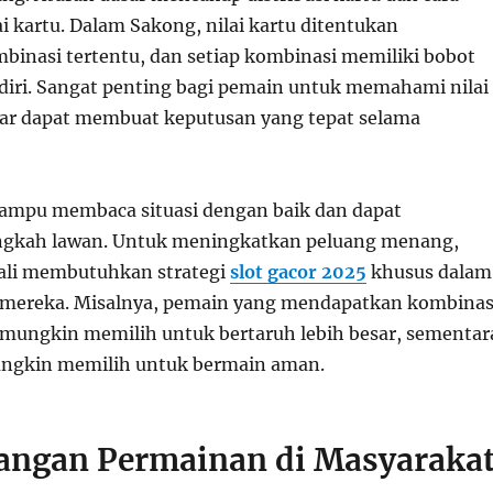
i kartu. Dalam Sakong, nilai kartu ditentukan
binasi tertentu, dan setiap kombinasi memiliki bobot
endiri. Sangat penting bagi pemain untuk memahami nilai
ar dapat membuat keputusan yang tepat selama
ampu membaca situasi dengan baik dan dapat
ngkah lawan. Untuk meningkatkan peluang menang,
ali membutuhkan strategi
slot gacor 2025
khusus dalam
 mereka. Misalnya, pemain yang mendapatkan kombinas
 mungkin memilih untuk bertaruh lebih besar, sementar
ungkin memilih untuk bermain aman.
ngan Permainan di Masyaraka