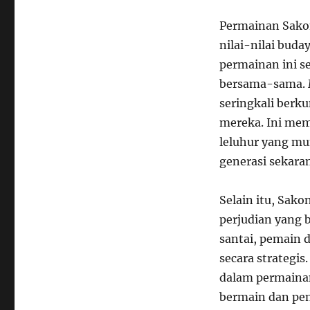
Permainan Sako
nilai-nilai bud
permainan ini 
bersama-sama. M
seringkali berk
mereka. Ini me
leluhur yang m
generasi sekara
Selain itu, Sak
perjudian yang 
santai, pemain 
secara strategis
dalam permainan
bermain dan pen