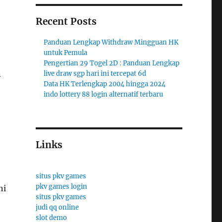
Recent Posts
Panduan Lengkap Withdraw Mingguan HK
untuk Pemula
Pengertian 29 Togel 2D : Panduan Lengkap
n
live draw sgp hari ini tercepat 6d
Data HK Terlengkap 2004 hingga 2024
indo lottery 88 login alternatif terbaru
Links
situs pkv games
pkv games login
ni
situs pkv games
judi qq online
slot demo