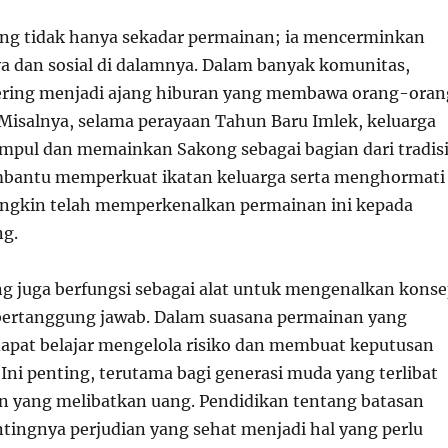
ng tidak hanya sekadar permainan; ia mencerminkan
aya dan sosial di dalamnya. Dalam banyak komunitas,
sering menjadi ajang hiburan yang membawa orang-oran
isalnya, selama perayaan Tahun Baru Imlek, keluarga
umpul dan memainkan Sakong sebagai bagian dari tradis
mbantu memperkuat ikatan keluarga serta menghormati
ungkin telah memperkenalkan permainan ini kepada
ng.
ong juga berfungsi sebagai alat untuk mengenalkan kons
bertanggung jawab. Dalam suasana permainan yang
dapat belajar mengelola risiko dan membuat keputusan
. Ini penting, terutama bagi generasi muda yang terlibat
 yang melibatkan uang. Pendidikan tentang batasan
tingnya perjudian yang sehat menjadi hal yang perlu