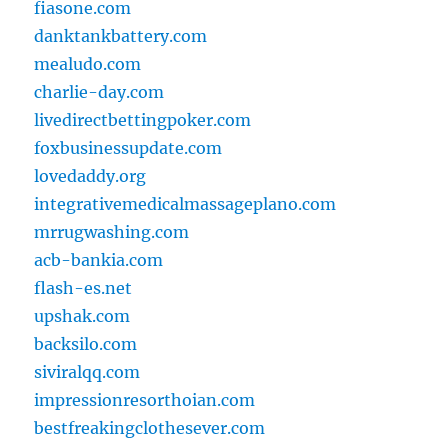
fiasone.com
danktankbattery.com
mealudo.com
charlie-day.com
livedirectbettingpoker.com
foxbusinessupdate.com
lovedaddy.org
integrativemedicalmassageplano.com
mrrugwashing.com
acb-bankia.com
flash-es.net
upshak.com
backsilo.com
siviralqq.com
impressionresorthoian.com
bestfreakingclothesever.com