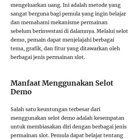
mengeluarkan uang. Ini adalah metode yang
sangat berguna bagi pemula yang ingin belajar
dan memahami mekanisme permainan
sebelum berinvestasi di dalamnya. Melalui selot
demo, pemain dapat menjelajahi berbagai
tema, grafik, dan fitur yang ditawarkan oleh
berbagai jenis permainan slot.
Manfaat Menggunakan Selot
Demo
Salah satu keuntungan terbesar dari
menggunakan selot demo adalah kesempatan
untuk membiasakan diri dengan berbagai jenis
permainan slot. Pemula dapat belajar tentang