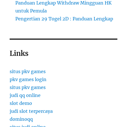
Panduan Lengkap Withdraw Mingguan HK
untuk Pemula
Pengertian 29 Togel 2D : Panduan Lengkap
Links
situs pkv games
pkv games login
situs pkv games
judi qq online
slot demo
judi slot terpercaya
dominoqq