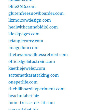
blife2016.com
glutenfreesnowboarder.com
lizmorrowdesign.com
healwithcannabidiol.com
kioskpages.com
trianglecurry.com
imagedum.com
thetowerswellnessretreat.com
officialgelatostrain.com
kaethejeweler.com
sattamatkasattaking.com
onepetlife.com
thebillboardexperiment.com
beachufabet.biz
mon-tresse-de-lit.com
sugarufabet.biz