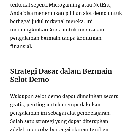
terkenal seperti Microgaming atau NetEnt,
Anda bisa menemukan pilihan slot demo untuk
berbagai judul terkenal mereka. Ini
memungkinkan Anda untuk merasakan
pengalaman bermain tanpa komitmen
finansial.
Strategi Dasar dalam Bermain
Selot Demo
Walaupun selot demo dapat dimainkan secara
gratis, penting untuk memperlakukan
pengalaman ini sebagai alat pembelajaran.
Salah satu strategi yang dapat diterapkan
adalah mencoba berbagai ukuran taruhan