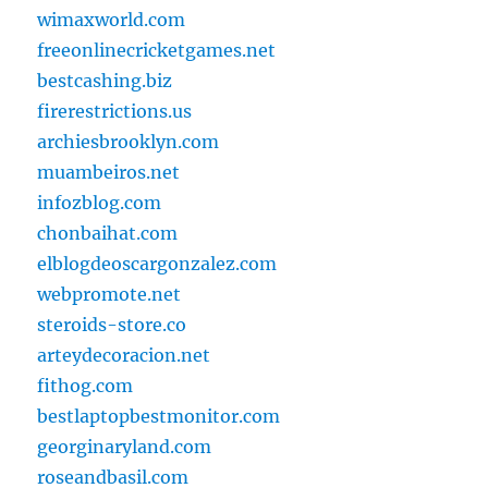
wimaxworld.com
freeonlinecricketgames.net
bestcashing.biz
firerestrictions.us
archiesbrooklyn.com
muambeiros.net
infozblog.com
chonbaihat.com
elblogdeoscargonzalez.com
webpromote.net
steroids-store.co
arteydecoracion.net
fithog.com
bestlaptopbestmonitor.com
georginaryland.com
roseandbasil.com