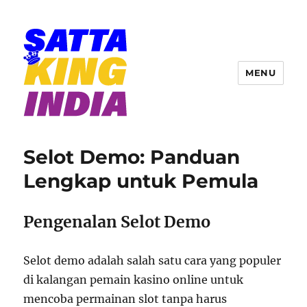
MENU
Situs Slot Online dengan Slot
Gacor dan Server PKV Games
Selot Demo: Panduan
Terkini
Lengkap untuk Pemula
Pengenalan Selot Demo
Selot demo adalah salah satu cara yang populer
di kalangan pemain kasino online untuk
mencoba permainan slot tanpa harus