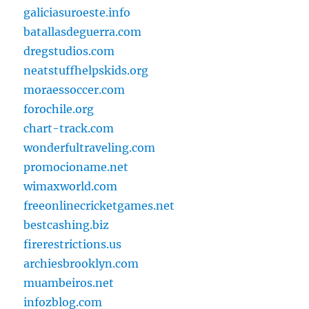
galiciasuroeste.info
batallasdeguerra.com
dregstudios.com
neatstuffhelpskids.org
moraessoccer.com
forochile.org
chart-track.com
wonderfultraveling.com
promocioname.net
wimaxworld.com
freeonlinecricketgames.net
bestcashing.biz
firerestrictions.us
archiesbrooklyn.com
muambeiros.net
infozblog.com