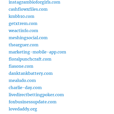
instagrambioforgirls.com
cashflowxfiles.com
kmbb10.com
getxtrem.com
weactinfo.com
meshingsocial.com
thearguer.com
marketing-mobile-app.com
floralpunchcraft.com
fiasone.com
danktankbattery.com
mealudo.com
charlie-day.com
livedirectbettingpoker.com
foxbusinessupdate.com
lovedaddy.org