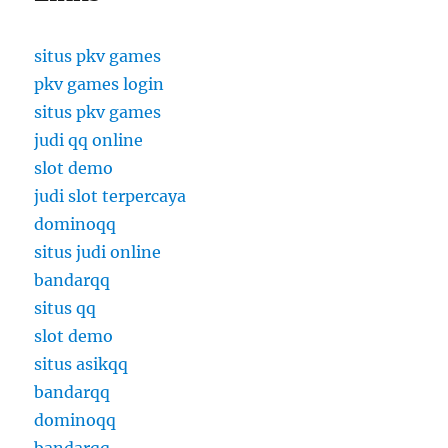
situs pkv games
pkv games login
situs pkv games
judi qq online
slot demo
judi slot terpercaya
dominoqq
situs judi online
bandarqq
situs qq
slot demo
situs asikqq
bandarqq
dominoqq