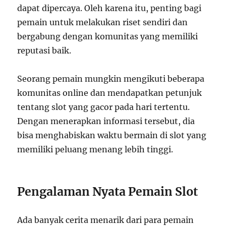
dapat dipercaya. Oleh karena itu, penting bagi
pemain untuk melakukan riset sendiri dan
bergabung dengan komunitas yang memiliki
reputasi baik.
Seorang pemain mungkin mengikuti beberapa
komunitas online dan mendapatkan petunjuk
tentang slot yang gacor pada hari tertentu.
Dengan menerapkan informasi tersebut, dia
bisa menghabiskan waktu bermain di slot yang
memiliki peluang menang lebih tinggi.
Pengalaman Nyata Pemain Slot
Ada banyak cerita menarik dari para pemain