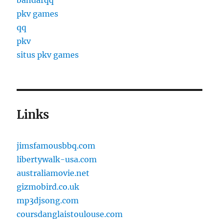
bandarqq
pkv games
qq
pkv
situs pkv games
Links
jimsfamousbbq.com
libertywalk-usa.com
australiamovie.net
gizmobird.co.uk
mp3djsong.com
coursdanglaistoulouse.com