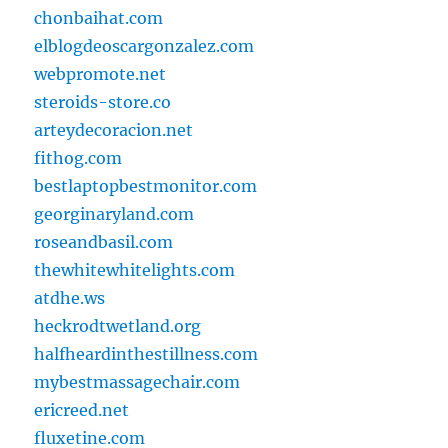
chonbaihat.com
elblogdeoscargonzalez.com
webpromote.net
steroids-store.co
arteydecoracion.net
fithog.com
bestlaptopbestmonitor.com
georginaryland.com
roseandbasil.com
thewhitewhitelights.com
atdhe.ws
heckrodtwetland.org
halfheardinthestillness.com
mybestmassagechair.com
ericreed.net
fluxetine.com