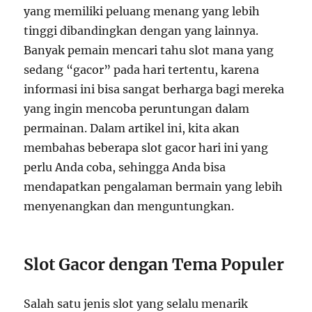
yang memiliki peluang menang yang lebih
tinggi dibandingkan dengan yang lainnya.
Banyak pemain mencari tahu slot mana yang
sedang “gacor” pada hari tertentu, karena
informasi ini bisa sangat berharga bagi mereka
yang ingin mencoba peruntungan dalam
permainan. Dalam artikel ini, kita akan
membahas beberapa slot gacor hari ini yang
perlu Anda coba, sehingga Anda bisa
mendapatkan pengalaman bermain yang lebih
menyenangkan dan menguntungkan.
Slot Gacor dengan Tema Populer
Salah satu jenis slot yang selalu menarik