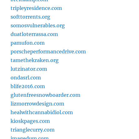
tripleyresidence.com
softtorrents.org
somosvulnerables.org
duatloterrassa.com
pamufon.com
porscheperformancedrive.com
tamethekraken.org
lutzinator.com
ondasrl.com
blife2016.com
glutenfreesnowboarder.com
lizmorrowdesign.com
healwithcannabidiol.com
kioskpages.com
trianglecurry.com
imagedum.com