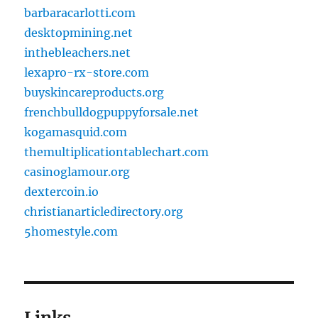
barbaracarlotti.com
desktopmining.net
inthebleachers.net
lexapro-rx-store.com
buyskincareproducts.org
frenchbulldogpuppyforsale.net
kogamasquid.com
themultiplicationtablechart.com
casinoglamour.org
dextercoin.io
christianarticledirectory.org
5homestyle.com