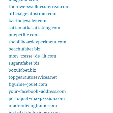
thetowerswellnessretreat.com
officialgelatostrain.com
kaethejeweler.com
sattamatkasattaking.com
onepetlife.com
thebillboardexperiment.com
beachufabet.biz
mon-tresse-de-lit.com
sugarufabet.biz
boxufabet.biz
topgearautoservices.net
figurine-jouet.com
your-facebook-address.com
perroquet-ma-passion.com
modrenlivinghome.com
instadatahelpainews.com