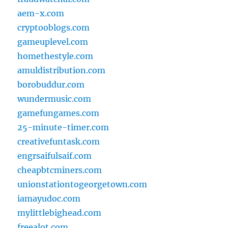
aem-x.com
cryptooblogs.com
gameuplevel.com
homethestyle.com
amuldistribution.com
borobuddur.com
wundermusic.com
gamefungames.com
25-minute-timer.com
creativefuntask.com
engrsaifulsaif.com
cheapbtcminers.com
unionstationtogeorgetown.com
iamayudoc.com
mylittlebighead.com
freealot.com