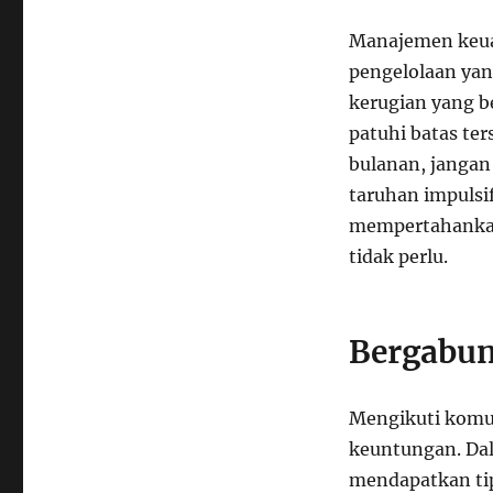
Manajemen keuan
pengelolaan yan
kerugian yang b
patuhi batas te
bulanan, jangan
taruhan impulsi
mempertahankan
tidak perlu.
Bergabun
Mengikuti komu
keuntungan. Dal
mendapatkan ti