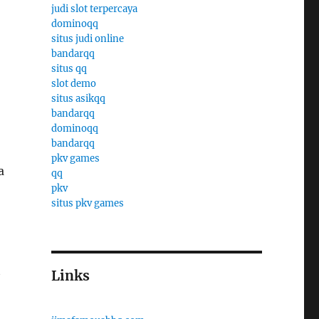
judi slot terpercaya
dominoqq
situs judi online
bandarqq
situs qq
slot demo
situs asikqq
bandarqq
dominoqq
bandarqq
pkv games
a
qq
pkv
situs pkv games
t
Links