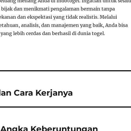
luang menang Anda di Indotogel. Ingatlah untuk selal
 bijak dan menikmati pengalaman bermain tanpa
ekanan dan ekspektasi yang tidak realistis. Melalui
tahuan, analisis, dan manajemen yang baik, Anda bisa
ang lebih cerdas dan berhasil di dunia togel.
an Cara Kerjanya
si Angka Keberuntungan