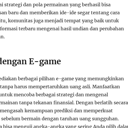
i strategi dan pola permainan yang berhasil bisa
n baru dan memberikan ide-ide segar tentang cara
 itu, komunitas juga menjadi tempat yang baik untuk
ormasi terbaru mengenai hasil undian dan perubahan
n.
 dengan E-game
ediakan berbagai pilihan e-game yang memungkinkan
 tanpa harus mempertaruhkan uang asli. Manfaatkan
untuk mencoba berbagai strategi dan mengenal
rmainan tanpa tekanan finansial. Dengan berlatih secara
sa mengasah kemampuan prediksi dan memperkuat
i sebelum bermain dengan taruhan uang sungguhan.
 bisa menguji angka-angka yang sering Anda pilih dal