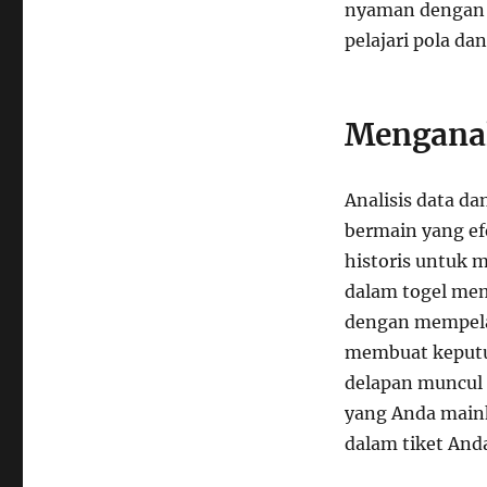
nyaman dengan t
pelajari pola dan
Menganali
Analisis data da
bermain yang ef
historis untuk 
dalam togel me
dengan mempelaj
membuat keputus
delapan muncul 
yang Anda main
dalam tiket And