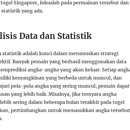
ogel Singapore, fokuslah pada permainan tersebut dan
 statistik yang ada.
sis Data dan Statistik
n statistik adalah kunci dalam merumuskan strategi
ektif. Banyak pemain yang berhasil menggunakan data
memprediksi angka-angka yang akan keluar. Setiap angk
miliki kemungkinan yang berbeda untuk muncul, dan
ari pola-pola angka yang sering muncul, pemain dapat
an yang lebih baik. Misalnya, jika ternyata angka
lebih sering dalam beberapa bulan terakhir pada togel
kan, pertimbangkan untuk memasukkan angka tersebu
a.