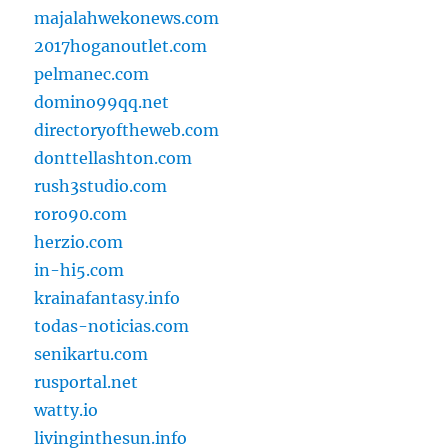
majalahwekonews.com
2017hoganoutlet.com
pelmanec.com
domino99qq.net
directoryoftheweb.com
donttellashton.com
rush3studio.com
roro90.com
herzio.com
in-hi5.com
krainafantasy.info
todas-noticias.com
senikartu.com
rusportal.net
watty.io
livinginthesun.info