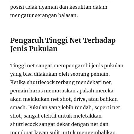
posisi tidak nyaman dan kesulitan dalam
mengatur serangan balasan.
Pengaruh Tinggi Net Terhadap
Jenis Pukulan
Tinggi net sangat mempengaruhi jenis pukulan
yang bisa dilakukan oleh seorang pemain.
Ketika shuttlecock terbang mendekati net,
pemain harus memutuskan apakah mereka
akan melakukan net shot, drive, atau bahkan
smash. Pukulan yang lebih rendah, seperti net
shot, sangat efektif untuk meletakkan
shuttlecock sangat dekat dengan net dan
membuat lawan sulit untuk mengembalikan.