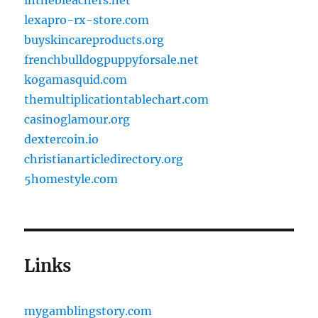
inthebleachers.net
lexapro-rx-store.com
buyskincareproducts.org
frenchbulldogpuppyforsale.net
kogamasquid.com
themultiplicationtablechart.com
casinoglamour.org
dextercoin.io
christianarticledirectory.org
5homestyle.com
Links
mygamblingstory.com