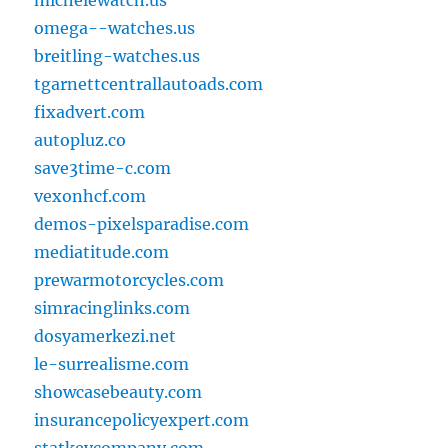
michelewatch.us
omega--watches.us
breitling-watches.us
tgarnettcentrallautoads.com
fixadvert.com
autopluz.co
save3time-c.com
vexonhcf.com
demos-pixelsparadise.com
mediatitude.com
prewarmotorcycles.com
simracinglinks.com
dosyamerkezi.net
le-surrealisme.com
showcasebeauty.com
insurancepolicyexpert.com