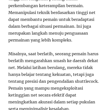
perkembangan keterampilan bermain.
Memanipulasi teknik berdasarkan tinggi net
dapat membantu pemain untuk beradaptasi
dalam berbagai situasi permainan. Ini juga
merupakan langkah menuju penguasaan
permainan yang lebih kompleks.
Misalnya, saat berlatih, seorang pemain harus
berlatih mengarahkan smash ke daerah dekat
net. Melalui latihan berulang, mereka tidak
hanya belajar tentang kekuatan, tetapi juga
tentang presisi dan pengendalian shuttlecock.
Pemain yang mampu mengeksploitasi
ketinggian net secara efektif dapat
meningkatkan akurasi dalam setiap pukulan
serta meminimalisir kesalahan.