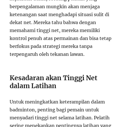
berpengalaman mungkin akan menjaga
ketenangan saat menghadapi situasi sulit di
dekat net. Mereka tahu bahwa dengan
memahami tinggi net, mereka memiliki
kontrol penuh atas permainan dan bisa tetap
berfokus pada strategi mereka tanpa
terpengaruh oleh tekanan lawan.
Kesadaran akan Tinggi Net
dalam Latihan
Untuk meningkatkan keterampilan dalam
badminton, penting bagi pemain untuk
menyadari tinggi net selama latihan. Pelatih
sering menekankan pentingnya latihan yang