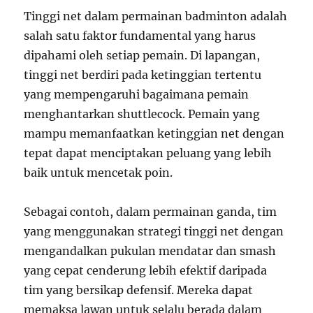
Tinggi net dalam permainan badminton adalah
salah satu faktor fundamental yang harus
dipahami oleh setiap pemain. Di lapangan,
tinggi net berdiri pada ketinggian tertentu
yang mempengaruhi bagaimana pemain
menghantarkan shuttlecock. Pemain yang
mampu memanfaatkan ketinggian net dengan
tepat dapat menciptakan peluang yang lebih
baik untuk mencetak poin.
Sebagai contoh, dalam permainan ganda, tim
yang menggunakan strategi tinggi net dengan
mengandalkan pukulan mendatar dan smash
yang cepat cenderung lebih efektif daripada
tim yang bersikap defensif. Mereka dapat
memaksa lawan untuk selalu berada dalam