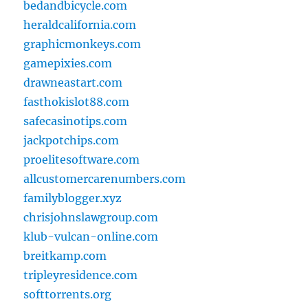
bedandbicycle.com
heraldcalifornia.com
graphicmonkeys.com
gamepixies.com
drawneastart.com
fasthokislot88.com
safecasinotips.com
jackpotchips.com
proelitesoftware.com
allcustomercarenumbers.com
familyblogger.xyz
chrisjohnslawgroup.com
klub-vulcan-online.com
breitkamp.com
tripleyresidence.com
softtorrents.org