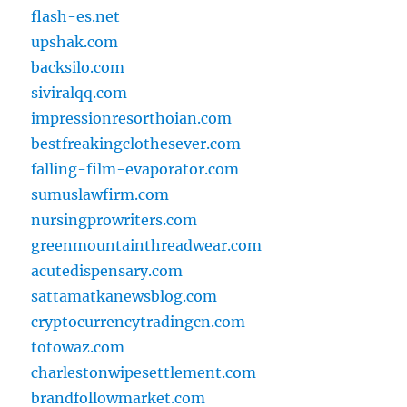
flash-es.net
upshak.com
backsilo.com
siviralqq.com
impressionresorthoian.com
bestfreakingclothesever.com
falling-film-evaporator.com
sumuslawfirm.com
nursingprowriters.com
greenmountainthreadwear.com
acutedispensary.com
sattamatkanewsblog.com
cryptocurrencytradingcn.com
totowaz.com
charlestonwipesettlement.com
brandfollowmarket.com