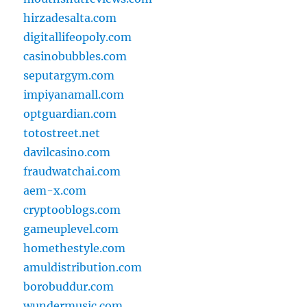
hirzadesalta.com
digitallifeopoly.com
casinobubbles.com
seputargym.com
impiyanamall.com
optguardian.com
totostreet.net
davilcasino.com
fraudwatchai.com
aem-x.com
cryptooblogs.com
gameuplevel.com
homethestyle.com
amuldistribution.com
borobuddur.com
wundermusic.com