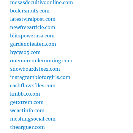
mesasdecultivoonline.com
boilersnbits.com
latestviralpost.com
newfreearticle.com
blitzpowerusa.com
gardenofeaten.com
hycys05.com
onemoremilerunning.com
snowboardsteez.com
instagrambioforgirls.com
cashflowxfiles.com
kmbb10.com
getxtrem.com
weactinfo.com
meshingsocial.com
thearguer.com