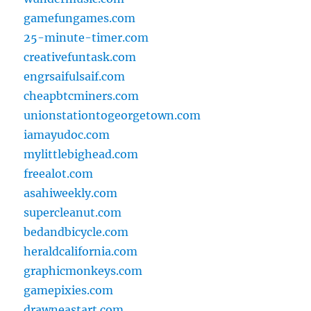
gamefungames.com
25-minute-timer.com
creativefuntask.com
engrsaifulsaif.com
cheapbtcminers.com
unionstationtogeorgetown.com
iamayudoc.com
mylittlebighead.com
freealot.com
asahiweekly.com
supercleanut.com
bedandbicycle.com
heraldcalifornia.com
graphicmonkeys.com
gamepixies.com
drawneastart.com