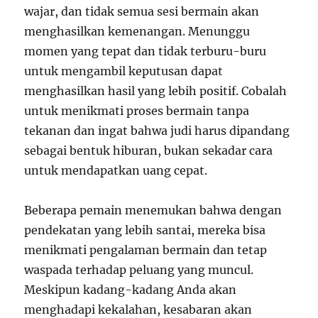
wajar, dan tidak semua sesi bermain akan
menghasilkan kemenangan. Menunggu
momen yang tepat dan tidak terburu-buru
untuk mengambil keputusan dapat
menghasilkan hasil yang lebih positif. Cobalah
untuk menikmati proses bermain tanpa
tekanan dan ingat bahwa judi harus dipandang
sebagai bentuk hiburan, bukan sekadar cara
untuk mendapatkan uang cepat.
Beberapa pemain menemukan bahwa dengan
pendekatan yang lebih santai, mereka bisa
menikmati pengalaman bermain dan tetap
waspada terhadap peluang yang muncul.
Meskipun kadang-kadang Anda akan
menghadapi kekalahan, kesabaran akan