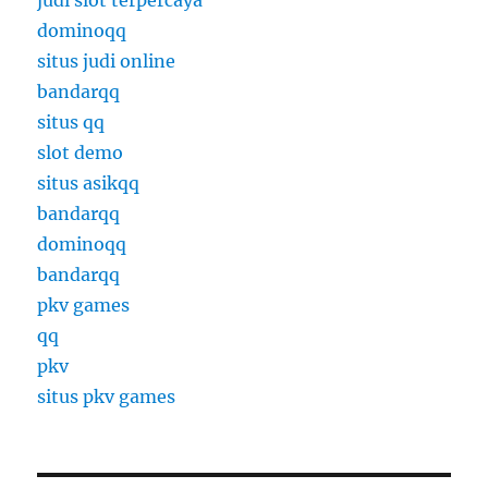
judi slot terpercaya
dominoqq
situs judi online
bandarqq
situs qq
slot demo
situs asikqq
bandarqq
dominoqq
bandarqq
pkv games
qq
pkv
situs pkv games