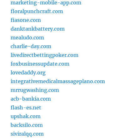
marketing-mobile-app.com
floralpunchcraft.com
fiasone.com
danktankbattery.com
mealudo.com
charlie-day.com
livedirectbettingpoker.com
foxbusinessupdate.com
lovedaddy.org
integrativemedicalmassageplano.com
mrrugwashing.com
acb-bankia.com
flash-es.net
upshak.com
backsilo.com
siviralqq.com