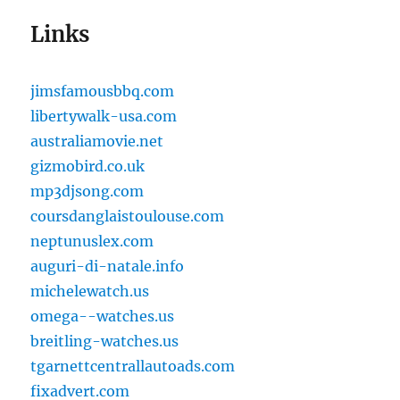
Links
jimsfamousbbq.com
libertywalk-usa.com
australiamovie.net
gizmobird.co.uk
mp3djsong.com
coursdanglaistoulouse.com
neptunuslex.com
auguri-di-natale.info
michelewatch.us
omega--watches.us
breitling-watches.us
tgarnettcentrallautoads.com
fixadvert.com