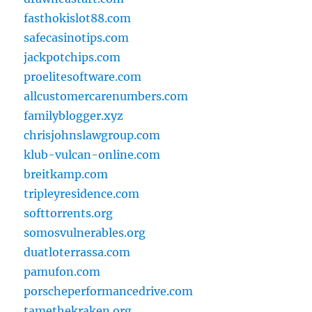
fasthokislot88.com
safecasinotips.com
jackpotchips.com
proelitesoftware.com
allcustomercarenumbers.com
familyblogger.xyz
chrisjohnslawgroup.com
klub-vulcan-online.com
breitkamp.com
tripleyresidence.com
softtorrents.org
somosvulnerables.org
duatloterrassa.com
pamufon.com
porscheperformancedrive.com
tamethekraken.org