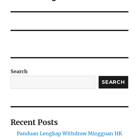
Search
SEARCH
Recent Posts
Panduan Lengkap Withdraw Mingguan HK