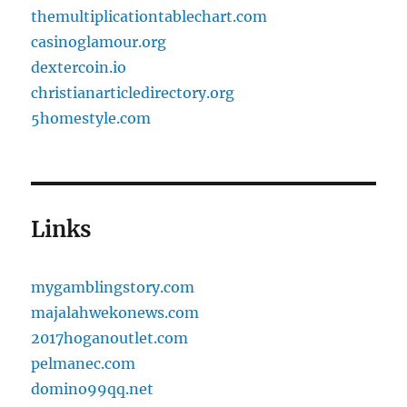
themultiplicationtablechart.com
casinoglamour.org
dextercoin.io
christianarticledirectory.org
5homestyle.com
Links
mygamblingstory.com
majalahwekonews.com
2017hoganoutlet.com
pelmanec.com
domino99qq.net