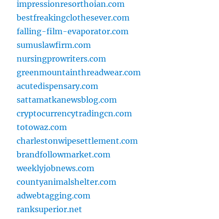
impressionresorthoian.com
bestfreakingclothesever.com
falling-film-evaporator.com
sumuslawfirm.com
nursingprowriters.com
greenmountainthreadwear.com
acutedispensary.com
sattamatkanewsblog.com
cryptocurrencytradingcn.com
totowaz.com
charlestonwipesettlement.com
brandfollowmarket.com
weeklyjobnews.com
countyanimalshelter.com
adwebtagging.com
ranksuperior.net